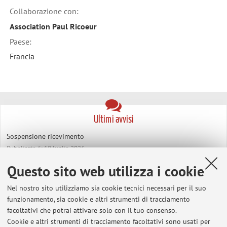
Collaborazione con:
Association Paul Ricoeur
Paese:
Francia
Ultimi avvisi
Sospensione ricevimento
Pubblicato il: 18 luglio 2026
Questo sito web utilizza i cookie
Richieste tesi di laurea
Pubblicato il: 06 giugno 2024
Nel nostro sito utilizziamo sia cookie tecnici necessari per il suo
funzionamento, sia cookie e altri strumenti di tracciamento
Tutti gli avvisi
facoltativi che potrai attivare solo con il tuo consenso.
Cookie e altri strumenti di tracciamento facoltativi sono usati per