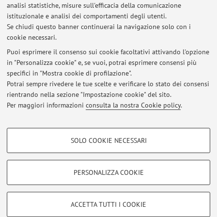
analisi statistiche, misure sull'efficacia della comunicazione
istituzionale e analisi dei comportamenti degli utenti.
In evidenza
Se chiudi questo banner continuerai la navigazione solo con i
Centro Studi di Critica Heideggeriana (CSCH)
cookie necessari.
Puoi esprimere il consenso sui cookie facoltativi attivando l'opzione
Idee Sbagliate - Il podcast del Dipartimento di Filosofia
in "Personalizza cookie" e, se vuoi, potrai esprimere consensi più
specifici in "Mostra cookie di profilazione".
Phaenomenologica – Centro di ricerca per la fenomenologia "Enzo
Potrai sempre rivedere le tue scelte e verificare lo stato dei consensi
Melandri"
rientrando nella sezione "Impostazione cookie" del sito.
Per maggiori informazioni
consulta la nostra Cookie policy
.
Richieste tesi di laurea
COOKIE DI PROFILAZIONE - FACOLTATIVI
SOLO COOKIE NECESSARI
Si tratta di cookie utilizzati per analizzare le caratteristiche della navigazione
Area riservata
degli utenti, creare profili in base al loro comportamento sul sito, per analisi
Accedi tramite
login
per gestire tutti i contenuti del sito.
di marketing.
PERSONALIZZA COOKIE
Mostra cookie di profilazione
© 2026 - ALMA MATER STUDIORUM - Università di Bologna - Via
Google/Youtube Video
COOKIE TECNICI - NECESSARI
ACCETTA TUTTI I COOKIE
Zamboni, 33 - 40126 Bologna - Partita IVA: 01131710376
Facebook
Privacy
|
Note legali
|
Impostazioni Cookie