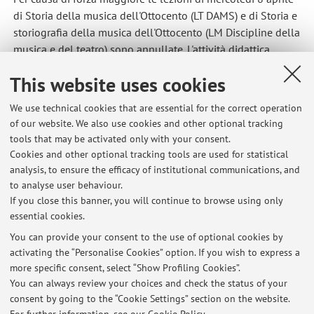
di Storia della musica dell'Ottocento (LT DAMS) e di Storia e
storiografia della musica dell'Ottocento (LM Discipline della
musica e del teatro) sono annullate. L'attività didattica
riprenderà il 9 aprile
This website uses cookies
Published on: April 07 2026
We use technical cookies that are essential for the correct operation
of our website. We also use cookies and other optional tracking
tools that may be activated only with your consent.
Cookies and other optional tracking tools are used for statistical
Latest news
analysis, to ensure the efficacy of institutional communications, and
ANNULLAMENTO LEZIONI E RICEVIMENTO 8 APRILE 2026
to analyse user behaviour.
If you close this banner, you will continue to browse using only
Published on: April 07 2026
essential cookies.
solo per il 18 marzo 2026: ricevimento ore 15-17, studio docente
You can provide your consent to the use of optional cookies by
Published on: March 14 2026
activating the “Personalise Cookies” option. If you wish to express a
more specific consent, select “Show Profiling Cookies”.
Ricevimento e lezioni sospesi mercoledì 16 aprile 2025
You can always review your choices and check the status of your
Published on: April 08 2025
consent by going to the “Cookie Settings” section on the website.