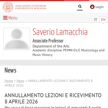
Login
Menu
IT
EN
Saverio Lamacchia
Associate Professor
Department of the Arts
Academic discipline: PEMM-01/C Musicology and
Music History
News
Home
>
News
> ANNULLAMENTO LEZIONI E RICEVIMENTO 8
APRILE 2026
ANNULLAMENTO LEZIONI E RICEVIMENTO
8 APRILE 2026
Per causa di forza maggiore le lezioni di mercoledì 8 aprile