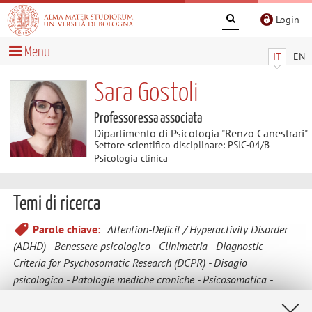
Login
Menu
IT
EN
Sara Gostoli
Professoressa associata
Dipartimento di Psicologia "Renzo Canestrari"
Settore scientifico disciplinare: PSIC-04/B
Psicologia clinica
Temi di ricerca
Parole chiave:
Attention-Deficit / Hyperactivity Disorder
(ADHD)
Benessere psicologico
Clinimetria
Diagnostic
Criteria for Psychosomatic Research (DCPR)
Disagio
psicologico
Patologie mediche croniche
Psicosomatica
Stile di vita
Valutazione psicologica