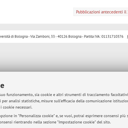
Pubblicazioni antecedenti i
sità di Bologna - Via Zamboni, 33 - 40126 Bologna - Partita IVA: 01131710376
ie
 suo funzionamento, sia cookie e altri strumenti di tracciamento facoltativ
 per analisi statistiche, misure sull'efficacia della comunicazione istituzi
i cookie necessari.
pzione in "Personalizza cookie" e, se vuoi, potrai esprimere consensi più sp
 consensi rientrando nella sezione "Impostazione cookie" del sito.