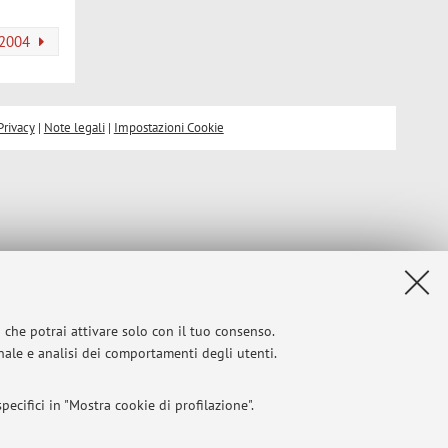
l 2004
Privacy
|
Note legali
|
Impostazioni Cookie
i che potrai attivare solo con il tuo consenso.
onale e analisi dei comportamenti degli utenti.
ecifici in "Mostra cookie di profilazione".