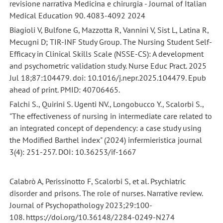
revisione narrativa Medicina e chirurgia - Journal of Italian
Medical Education 90. 4083-4092 2024
Biagioli V, Bulfone G, Mazzotta R, Vannini V, Sist L, Latina R,
Mecugni D; TIR-INF Study Group. The Nursing Student Self-
Efficacy in Clinical Skills Scale (NSSE-CS): A development
and psychometric validation study. Nurse Educ Pract. 2025
Jul 18;87:104479. doi: 10.1016/j.nepr.2025.104479. Epub
ahead of print. PMID: 40706465.
Falchi S., Quirini S. Ugenti NV., Longobucco Y., Scalorbi S.,
"The effectiveness of nursing in intermediate care related to
an integrated concept of dependency: a case study using
the Modified Barthel index" (2024) infermieristica journal
3(4): 251-257. DOI: 10.36253/if-1667
Calabrò A, Perissinotto F, Scalorbi S, et al. Psychiatric
disorder and prisons. The role of nurses. Narrative review.
Journal of Psychopathology 2023;29:100-
108. https://doi.org/10.36148/2284-0249-N274