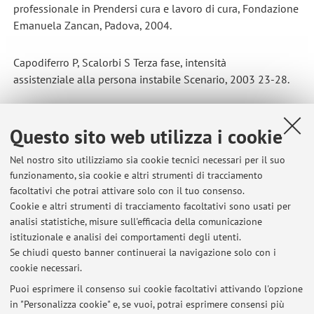
professionale in Prendersi cura e lavoro di cura, Fondazione
Emanuela Zancan, Padova, 2004.
Capodiferro P, Scalorbi S Terza fase, intensità
assistenziale alla persona instabile Scenario, 2003 23-28.
Scalorbi S, Aporti M, Bergami B, Lazzari C, Pasquini A, Stampi
Questo sito web utilizza i cookie
S L'evoluzione delle funzioni infermieristiche, l'infermiere
di sanità pubblica e l'infermiere di famiglia Italian Journal
Nel nostro sito utilizziamo sia cookie tecnici necessari per il suo
of
funzionamento, sia cookie e altri strumenti di tracciamento
public Health, 2003 222.
facoltativi che potrai attivare solo con il tuo consenso.
Cookie e altri strumenti di tracciamento facoltativi sono usati per
Bernardi MG, Scalorbi S L'organizzazione dell'assistenza-
analisi statistiche, misure sull'efficacia della comunicazione
istituzionale e analisi dei comportamenti degli utenti.
la relazione infermiere/utente L' Infermiere Dirigente, 1997
Se chiudi questo banner continuerai la navigazione solo con i
cookie necessari.
Puoi esprimere il consenso sui cookie facoltativi attivando l'opzione
in "Personalizza cookie" e, se vuoi, potrai esprimere consensi più