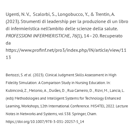
Ugenti, N. V., Scalorbi, S., Longobucco, Y., & Trentin, A.
(2023). Strumenti di leadership per la produzione di un libro
di infermieristica nell’ambito delle scienze della salute.
PROFESSIONI INFERMIERISTICHE
,
76
(1), 14–20. Recuperato
da
https://www.profinf.net/pro3/index.php/IN/article/view/11
13
Bertozzi, S.
et al.
(2023). Clinical Judgment Skills Assessment in High
Fidelity Simulation: A Comparison Study in Nursing Education. In:
Kubincová, Z., Melonio, A., Durães, D., Rua Carneiro, D., Rizvi, M., Lancia, L.
(eds) Methodologies and Intelligent Systems for Technology Enhanced
Learning, Workshops, 12th International Conference. MIS4TEL 2022. Lecture
Notes in Networks and Systems, vol 538. Springer, Cham.
https://doi.org/10.1007/978-3-031-20257-5_14