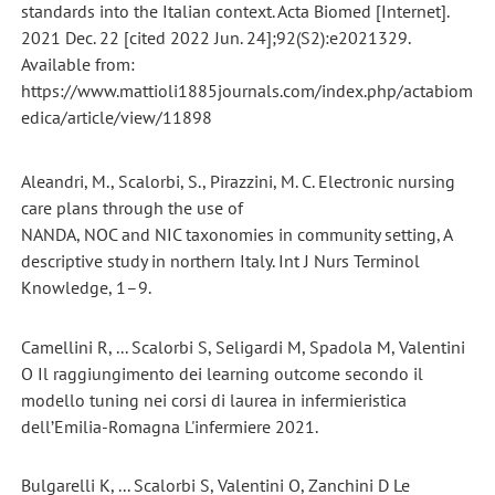
standards into the Italian context. Acta Biomed [Internet].
2021 Dec. 22 [cited 2022 Jun. 24];92(S2):e2021329.
Available from:
https://www.mattioli1885journals.com/index.php/actabiom
edica/article/view/11898
Aleandri, M., Scalorbi, S., Pirazzini, M. C. Electronic nursing
care plans through the use of
NANDA, NOC and NIC taxonomies in community setting, A
descriptive study in northern Italy. Int J Nurs Terminol
Knowledge, 1–9.
Camellini R, ... Scalorbi S, Seligardi M, Spadola M, Valentini
O Il raggiungimento dei learning outcome secondo il
modello tuning nei corsi di laurea in infermieristica
dell’Emilia-Romagna L'infermiere 2021.
Bulgarelli K, ... Scalorbi S, Valentini O, Zanchini D Le