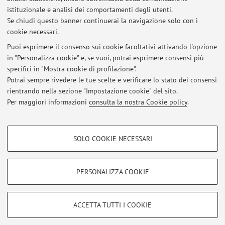
istituzionale e analisi dei comportamenti degli utenti.
colture; Biologia molecolare e genetica dei funghi;
Se chiudi questo banner continuerai la navigazione solo con i
Bioinformatica e biologia computazionale
cookie necessari.
Puoi esprimere il consenso sui cookie facoltativi attivando l'opzione
in "Personalizza cookie" e, se vuoi, potrai esprimere consensi più
Ultimi avvisi
specifici in "Mostra cookie di profilazione".
Potrai sempre rivedere le tue scelte e verificare lo stato dei consensi
Al momento non sono presenti avvisi.
rientrando nella sezione "Impostazione cookie" del sito.
Per maggiori informazioni
consulta la nostra Cookie policy
.
COOKIE DI PROFILAZIONE - FACOLTATIVI
SOLO COOKIE NECESSARI
Si tratta di cookie utilizzati per analizzare le caratteristiche della navigazione
Area riservata
degli utenti, creare profili in base al loro comportamento sul sito, per analisi
Accedi tramite
login
per gestire tutti i contenuti del sito.
di marketing.
PERSONALIZZA COOKIE
Mostra cookie di profilazione
© 2026 - ALMA MATER STUDIORUM - Università di Bologna - Via
Google/Youtube Video
COOKIE TECNICI - NECESSARI
ACCETTA TUTTI I COOKIE
Zamboni, 33 - 40126 Bologna - Partita IVA: 01131710376
Facebook
Privacy
|
Note legali
|
Impostazioni Cookie
Si tratta di cookie tecnici utilizzati, a titolo esemplificativo, per il corretto