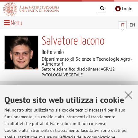
Login
Menu
IT
EN
Salvatore Iacono
Dottorando
Dipartimento di Scienze e Tecnologie Agro-
Alimentari
Settore scientifico disciplinare: AGR/12
PATOLOGIA VEGETALE
Temi di ricerca
Questo sito web utilizza i cookie
Parole chiave:
Patologia vegetale
Micologia
Nel nostro sito utilizziamo sia cookie tecnici necessari per il suo
Bioinformatica
funzionamento, sia cookie e altri strumenti di tracciamento
facoltativi che potrai attivare solo con il tuo consenso.
Patologia vegetale; Caratterizzazione molecolare di
Cookie e altri strumenti di tracciamento facoltativi sono usati per
analisi statistiche, misure sull'efficacia della comunicazione
patogeni fungini; Metabarcoding applicato alla difesa delle