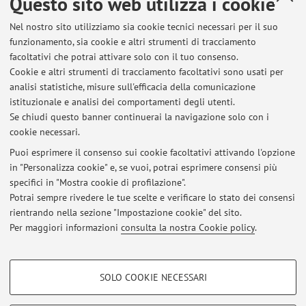
Questo sito web utilizza i cookie
Dipartimento di Scienze e Tecnologie Agro-Alimentari
Nel nostro sito utilizziamo sia cookie tecnici necessari per il suo
Viale Fanin 50, Bologna -
Vai alla mappa
funzionamento, sia cookie e altri strumenti di tracciamento
facoltativi che potrai attivare solo con il tuo consenso.
Risorse in rete
Cookie e altri strumenti di tracciamento facoltativi sono usati per
analisi statistiche, misure sull'efficacia della comunicazione
istituzionale e analisi dei comportamenti degli utenti.
ORCID
Se chiudi questo banner continuerai la navigazione solo con i
cookie necessari.
Puoi esprimere il consenso sui cookie facoltativi attivando l'opzione
in "Personalizza cookie" e, se vuoi, potrai esprimere consensi più
Ultimi avvisi
specifici in "Mostra cookie di profilazione".
Potrai sempre rivedere le tue scelte e verificare lo stato dei consensi
Al momento non sono presenti avvisi.
rientrando nella sezione "Impostazione cookie" del sito.
Per maggiori informazioni
consulta la nostra Cookie policy
.
COOKIE DI PROFILAZIONE - FACOLTATIVI
SOLO COOKIE NECESSARI
Si tratta di cookie utilizzati per analizzare le caratteristiche della navigazione
Area riservata
degli utenti, creare profili in base al loro comportamento sul sito, per analisi
Accedi tramite
login
per gestire tutti i contenuti del sito.