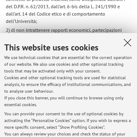
del D.P.R. n. 62/2013, dall’art. 6‑bis della L. 241/1990 e
dall’art. 14 del Codice etico e di comportamento
dell’Università;
2) di non intrattenere rapporti economici, partecipazioni
societarie, relazioni familiari o di affari che possano
influenzare o apparire tali rispetto alle decisioni inerenti
This website uses cookies
l’incarico;
We use technical cookies that are essential for the correct operation
3) di impegnarsi a comunicare immediatamente
of our website. We also use cookies and other optional tracking
all’Amministrazione qualsiasi situazione sopravvenuta che
tools that may be activated only with your consent.
possa dar luogo a conflitto di interesse, e a conformarsi alle
Cookies and other optional tracking tools are used for statistical
eventuali misure correttive indicate dall’Ateneo.
analysis, to ensure the efficacy of institutional communications, and
to analyse user behaviour.
Data 26/03/2026
If you close this banner, you will continue to browse using only
essential cookies.
You can provide your consent to the use of optional cookies by
activating the “Personalise Cookies” option. If you wish to express a
Latest news
more specific consent, select “Show Profiling Cookies”.
You can always review your choices and check the status of your