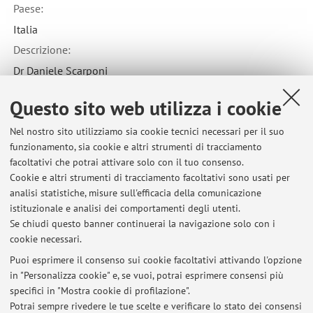
Paese:
Italia
Descrizione:
Dr Daniele Scarponi
Questo sito web utilizza i cookie
Nel nostro sito utilizziamo sia cookie tecnici necessari per il suo
funzionamento, sia cookie e altri strumenti di tracciamento
Ultimi avvisi
facoltativi che potrai attivare solo con il tuo consenso.
Cookie e altri strumenti di tracciamento facoltativi sono usati per
RELAZIONI TRA BIODIVERSITA' E AMBIENTE. CAMBIAMENTO DI
analisi statistiche, misure sull'efficacia della comunicazione
ORARIO
istituzionale e analisi dei comportamenti degli utenti.
Pubblicato il: 18 novembre 2024
Se chiudi questo banner continuerai la navigazione solo con i
cookie necessari.
00248 - ECOLOGIA - 6 cfu
Pubblicato il: 29 ottobre 2023
Puoi esprimere il consenso sui cookie facoltativi attivando l'opzione
in "Personalizza cookie" e, se vuoi, potrai esprimere consensi più
specifici in "Mostra cookie di profilazione".
81999 - RELAZIONI TRA BIODIVERSITA' E AMBIENTE ANNO
ACCADEMICO 2022/2023
Potrai sempre rivedere le tue scelte e verificare lo stato dei consensi