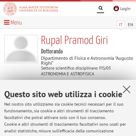
Login
Menu
IT
EN
Rupal Pramod Giri
Dottoranda
Dipartimento di Fisica e Astronomia "Augusto
Righi"
Settore scientifico disciplinare: FIS/05
ASTRONOMIA E ASTROFISICA
Questo sito web utilizza i cookie
Contenuti utili
Nel nostro sito utilizziamo sia cookie tecnici necessari per il suo
Al momento non sono presenti contenuti.
funzionamento, sia cookie e altri strumenti di tracciamento
facoltativi che potrai attivare solo con il tuo consenso.
Cookie e altri strumenti di tracciamento facoltativi sono usati per
analisi statistiche, misure sull'efficacia della comunicazione
Ultimi avvisi