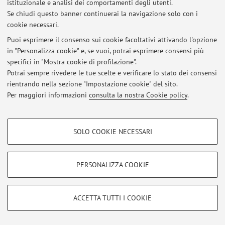
istituzionale e analisi dei comportamenti degli utenti.
Se chiudi questo banner continuerai la navigazione solo con i
Al momento non sono presenti avvisi.
cookie necessari.
Puoi esprimere il consenso sui cookie facoltativi attivando l'opzione
in "Personalizza cookie" e, se vuoi, potrai esprimere consensi più
specifici in "Mostra cookie di profilazione".
Potrai sempre rivedere le tue scelte e verificare lo stato dei consensi
Area riservata
rientrando nella sezione "Impostazione cookie" del sito.
Accedi tramite
login
per gestire tutti i contenuti del sito.
Per maggiori informazioni
consulta la nostra Cookie policy
.
COOKIE DI PROFILAZIONE - FACOLTATIVI
© 2026 - ALMA MATER STUDIORUM - Università di Bologna - Via
SOLO COOKIE NECESSARI
Zamboni, 33 - 40126 Bologna - Partita IVA: 01131710376
Si tratta di cookie utilizzati per analizzare le caratteristiche della navigazione
Privacy
|
Note legali
|
Impostazioni Cookie
degli utenti, creare profili in base al loro comportamento sul sito, per analisi
di marketing.
PERSONALIZZA COOKIE
Mostra cookie di profilazione
Google/Youtube Video
COOKIE TECNICI - NECESSARI
ACCETTA TUTTI I COOKIE
Facebook
Si tratta di cookie tecnici utilizzati, a titolo esemplificativo, per il corretto
Vimeo
funzionamento del sito, salvare le preferenze di navigazione, per il