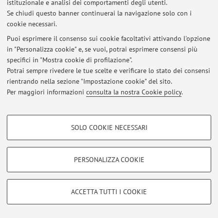
istituzionale e analisi dei comportamenti degli utenti.
Accedi tramite
login
per gestire tutti i contenuti del sito.
Se chiudi questo banner continuerai la navigazione solo con i
cookie necessari.
Puoi esprimere il consenso sui cookie facoltativi attivando l'opzione
© 2026 - ALMA MATER STUDIORUM - Università di Bologna - Via
in "Personalizza cookie" e, se vuoi, potrai esprimere consensi più
Zamboni, 33 - 40126 Bologna - Partita IVA: 01131710376
specifici in "Mostra cookie di profilazione".
Privacy
|
Note legali
|
Impostazioni Cookie
Potrai sempre rivedere le tue scelte e verificare lo stato dei consensi
rientrando nella sezione "Impostazione cookie" del sito.
Per maggiori informazioni
consulta la nostra Cookie policy
.
COOKIE DI PROFILAZIONE - FACOLTATIVI
SOLO COOKIE NECESSARI
Si tratta di cookie utilizzati per analizzare le caratteristiche della navigazione
degli utenti, creare profili in base al loro comportamento sul sito, per analisi
di marketing.
PERSONALIZZA COOKIE
Mostra cookie di profilazione
Google/Youtube Video
COOKIE TECNICI - NECESSARI
ACCETTA TUTTI I COOKIE
Facebook
Si tratta di cookie tecnici utilizzati, a titolo esemplificativo, per il corretto
Vimeo
funzionamento del sito, salvare le preferenze di navigazione, per il