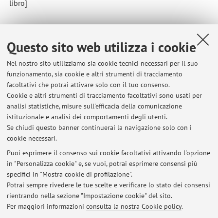
libro]
Questo sito web utilizza i cookie
1
2
3
4
5
Nel nostro sito utilizziamo sia cookie tecnici necessari per il suo
funzionamento, sia cookie e altri strumenti di tracciamento
facoltativi che potrai attivare solo con il tuo consenso.
Cookie e altri strumenti di tracciamento facoltativi sono usati per
Ultimi avvisi
analisi statistiche, misure sull'efficacia della comunicazione
Esiti del 7 novembre
istituzionale e analisi dei comportamenti degli utenti.
Se chiudi questo banner continuerai la navigazione solo con i
Pubblicato il: 08 novembre 2025
cookie necessari.
Esiti del 15/10/2025
Puoi esprimere il consenso sui cookie facoltativi attivando l'opzione
Pubblicato il: 26 ottobre 2025
in "Personalizza cookie" e, se vuoi, potrai esprimere consensi più
specifici in "Mostra cookie di profilazione".
Esiti del 17/10
Potrai sempre rivedere le tue scelte e verificare lo stato dei consensi
Pubblicato il: 24 ottobre 2024
rientrando nella sezione "Impostazione cookie" del sito.
Per maggiori informazioni
consulta la nostra Cookie policy
.
Tutti gli avvisi