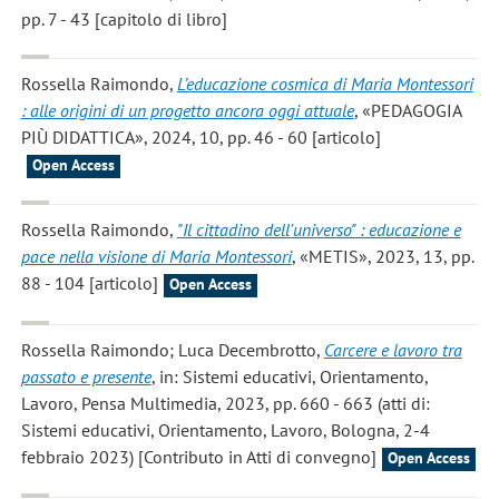
pp. 7 - 43 [capitolo di libro]
Rossella Raimondo
,
L’educazione cosmica di Maria Montessori
: alle origini di un progetto ancora oggi attuale
, «PEDAGOGIA
PIÙ DIDATTICA», 2024, 10, pp. 46 - 60 [articolo]
Open Access
Rossella Raimondo
,
"Il cittadino dell'universo" : educazione e
pace nella visione di Maria Montessori
, «METIS», 2023, 13, pp.
88 - 104 [articolo]
Open Access
Rossella Raimondo; Luca Decembrotto
,
Carcere e lavoro tra
passato e presente
, in: Sistemi educativi, Orientamento,
Lavoro, Pensa Multimedia, 2023, pp. 660 - 663 (atti di:
Sistemi educativi, Orientamento, Lavoro, Bologna, 2-4
febbraio 2023) [Contributo in Atti di convegno]
Open Access