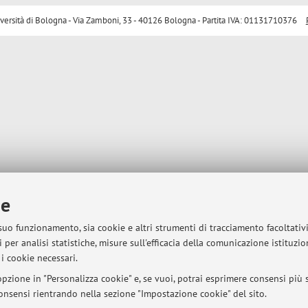
sità di Bologna - Via Zamboni, 33 - 40126 Bologna - Partita IVA: 01131710376
ie
 suo funzionamento, sia cookie e altri strumenti di tracciamento facoltativ
 per analisi statistiche, misure sull'efficacia della comunicazione istituzi
i cookie necessari.
pzione in "Personalizza cookie" e, se vuoi, potrai esprimere consensi più sp
 consensi rientrando nella sezione "Impostazione cookie" del sito.