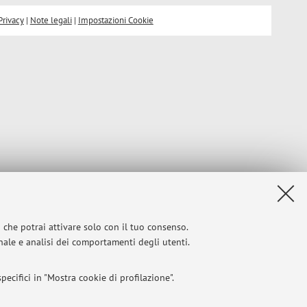
Privacy
|
Note legali
|
Impostazioni Cookie
i che potrai attivare solo con il tuo consenso.
onale e analisi dei comportamenti degli utenti.
ecifici in "Mostra cookie di profilazione".