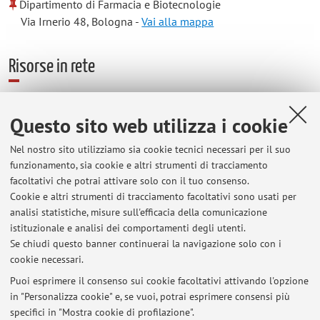
Dipartimento di Farmacia e Biotecnologie
Via Irnerio 48, Bologna -
Vai alla mappa
Risorse in rete
ORCID
Questo sito web utilizza i cookie
Nel nostro sito utilizziamo sia cookie tecnici necessari per il suo
Orario di ricevimento
funzionamento, sia cookie e altri strumenti di tracciamento
facoltativi che potrai attivare solo con il tuo consenso.
Tutti i giorni, salvo impegni, presso il Dipartimento di
Cookie e altri strumenti di tracciamento facoltativi sono usati per
Farmacologia, Via Irnerio 48-Bologna. Contattare il docente
analisi statistiche, misure sull'efficacia della comunicazione
allo 051-2091784 o tramite email all'indirizzo
istituzionale e analisi dei comportamenti degli utenti.
roberto.tonelli@unibo.it
Se chiudi questo banner continuerai la navigazione solo con i
cookie necessari.
Puoi esprimere il consenso sui cookie facoltativi attivando l'opzione
in "Personalizza cookie" e, se vuoi, potrai esprimere consensi più
Ultimi avvisi
specifici in "Mostra cookie di profilazione".