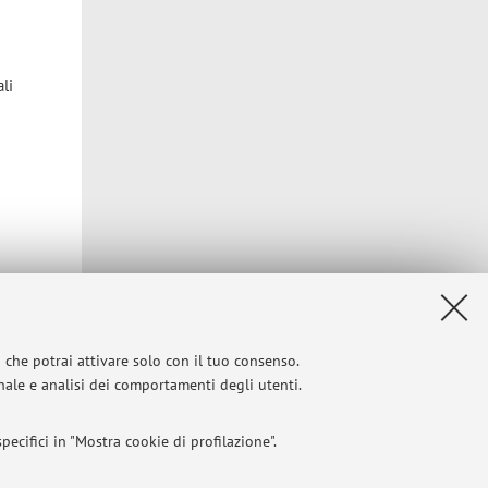
li
i che potrai attivare solo con il tuo consenso.
onale e analisi dei comportamenti degli utenti.
Privacy
|
Note legali
|
Impostazioni Cookie
ecifici in "Mostra cookie di profilazione".