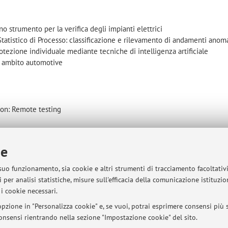
o strumento per la verifica degli impianti elettrici
Statistico di Processo: classificazione e rilevamento di andamenti anoma
otezione individuale mediante tecniche di intelligenza artificiale
in ambito automotive
tion: Remote testing
ie
s in electrical power systems
 suo funzionamento, sia cookie e altri strumenti di tracciamento facoltativ
 per analisi statistiche, misure sull'efficacia della comunicazione istituzi
i cookie necessari.
sità di Bologna - Via Zamboni, 33 - 40126 Bologna - Partita IVA: 01131710376
pzione in "Personalizza cookie" e, se vuoi, potrai esprimere consensi più sp
 consensi rientrando nella sezione "Impostazione cookie" del sito.