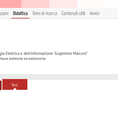
azioni
Didattica
Temi di ricerca
Contenuti utili
Avvisi
gia Elettrica e dell'Informazione "Guglielmo Marconi"
Misure elettriche ed elettroniche
Tesi