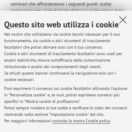
seminari che affronteranno i seguenti punti: scelta
dell'argomento metodologie di lavoro costruzione della
bibliografia: ...
Questo sito web utilizza i cookie
Nel nostro sito utilizziamo sia cookie tecnici necessari per il suo
funzionamento, sia cookie e altri strumenti di tracciamento
facoltativi che potrai attivare solo con il tuo consenso.
Ultimi avvisi
Cookie e altri strumenti di tracciamento facoltativi sono usati per
analisi statistiche, misure sull'efficacia della comunicazione
lezioni di Forme e funzioni dell'arte contemporanea
istituzionale e analisi dei comportamenti degli utenti.
Pubblicato il: 01 aprile 2025
Se chiudi questo banner continuerai la navigazione solo con i
cookie necessari.
seminario per la tesi lunedì 29 aprile alle ore 11 in aula 4
Pubblicato il: 11 aprile 2024
Puoi esprimere il consenso sui cookie facoltativi attivando l'opzione
in "Personalizza cookie" e, se vuoi, potrai esprimere consensi più
specifici in "Mostra cookie di profilazione".
nuovo seminario per le tesi mercoledì 6 dicembre alle ore 11-13 in
aula 4,
Potrai sempre rivedere le tue scelte e verificare lo stato dei consensi
Pubblicato il: 22 novembre 2023
rientrando nella sezione "Impostazione cookie" del sito.
Per maggiori informazioni
consulta la nostra Cookie policy
.
Tutti gli avvisi