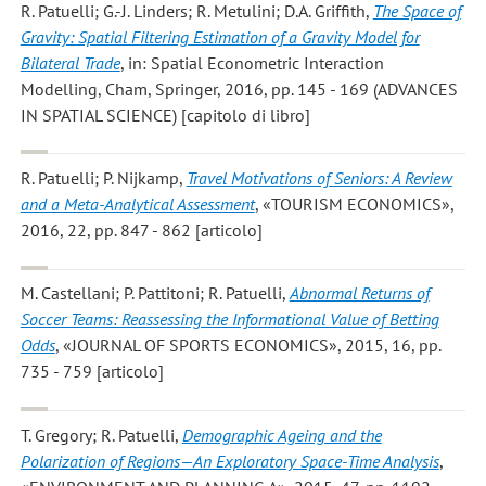
R. Patuelli; G.-J. Linders; R. Metulini; D.A. Griffith
,
The Space of
Gravity: Spatial Filtering Estimation of a Gravity Model for
Bilateral Trade
, in: Spatial Econometric Interaction
Modelling, Cham, Springer, 2016, pp. 145 - 169 (ADVANCES
IN SPATIAL SCIENCE) [capitolo di libro]
R. Patuelli; P. Nijkamp
,
Travel Motivations of Seniors: A Review
and a Meta-Analytical Assessment
, «TOURISM ECONOMICS»,
2016, 22, pp. 847 - 862 [articolo]
M. Castellani; P. Pattitoni; R. Patuelli
,
Abnormal Returns of
Soccer Teams: Reassessing the Informational Value of Betting
Odds
, «JOURNAL OF SPORTS ECONOMICS», 2015, 16, pp.
735 - 759 [articolo]
T. Gregory; R. Patuelli
,
Demographic Ageing and the
Polarization of Regions—An Exploratory Space-Time Analysis
,