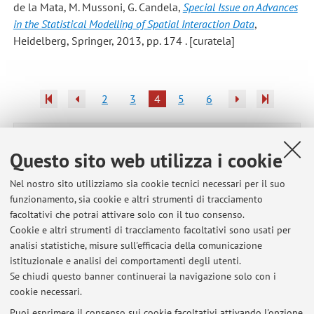
de la Mata, M. Mussoni, G. Candela,
Special Issue on Advances
in the Statistical Modelling of Spatial Interaction Data
,
Heidelberg, Springer, 2013, pp. 174 . [curatela]
2
3
4
5
6
Pubblicazioni antecedenti il 2004
Questo sito web utilizza i cookie
Nel nostro sito utilizziamo sia cookie tecnici necessari per il suo
funzionamento, sia cookie e altri strumenti di tracciamento
Ultimi avvisi
facoltativi che potrai attivare solo con il tuo consenso.
Cookie e altri strumenti di tracciamento facoltativi sono usati per
Programma svolto nel corso di Politica economica e dell'ambiente -
analisi statistiche, misure sull'efficacia della comunicazione
Modulo I (2025/26)
istituzionale e analisi dei comportamenti degli utenti.
Pubblicato il: 19 dicembre 2025
Se chiudi questo banner continuerai la navigazione solo con i
cookie necessari.
Final programme for the course "Regional and transport economics"
(2025/26)
Puoi esprimere il consenso sui cookie facoltativi attivando l'opzione