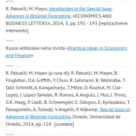
R. Patuelli; M. Mayor
,
Introduction to the Special Issue:
Advances in Regional Forecasting
, «ECONOMICS AND
BUSINESS LETTERS», 2014, 3, pp. 191 - 193 [replica/breve
intervento]
Ruolo editoriale nella rivista «
Practical Ideas in Economics
and Finance
»
R. Patuelli; M. Mayor
(a cura di): R. Patuelli, M. Mayor, B.
Fingleton, D.A. Griffith, Y. Chun, R. Lehmann, K. Wohlrabe, T.
Dall Schmidt, A. Kangasharju, T. Mitze, D. Rauhut, M. Clar-
Lopez, J. López-Tamayo, R. Ramos, A. Angulo, J. Mur, J. Trivez,
G.K. Haag, P. Liedl, B. Schwengler, E. Sdogou, E. Kyriazakou, T.
Panagiotidis, A. Tubadji, V. Angelis, P. Nijkamp,
Special issue on
Advances in Regional Forecasting
, Oviedo, Universidad de
Oviedo, 2014, pp. 118 . [curatela]