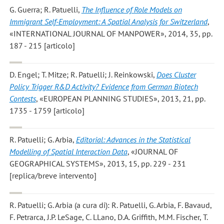
G. Guerra; R. Patuelli
,
The Influence of Role Models on
Immigrant Self-Employment: A Spatial Analysis for Switzerland
,
«INTERNATIONAL JOURNAL OF MANPOWER», 2014, 35, pp.
187 - 215 [articolo]
D. Engel; T. Mitze; R. Patuelli; J. Reinkowski
,
Does Cluster
Policy Trigger R&D Activity? Evidence from German Biotech
Contests
, «EUROPEAN PLANNING STUDIES», 2013, 21, pp.
1735 - 1759 [articolo]
R. Patuelli; G. Arbia
,
Editorial: Advances in the Statistical
Modelling of Spatial Interaction Data
, «JOURNAL OF
GEOGRAPHICAL SYSTEMS», 2013, 15, pp. 229 - 231
[replica/breve intervento]
R. Patuelli; G. Arbia
(a cura di): R. Patuelli, G. Arbia, F. Bavaud,
F. Petrarca, J.P. LeSage, C. LLano, D.A. Griffith, M.M. Fischer, T.