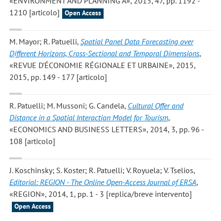
«ENVIRONMENT AND PLANNING A», 2015, 47, pp. 1192 -
1210 [articolo]
Open Access
M. Mayor; R. Patuelli
,
Spatial Panel Data Forecasting over
Different Horizons, Cross-Sectional and Temporal Dimensions
,
«REVUE D'ÉCONOMIE RÉGIONALE ET URBAINE», 2015,
2015, pp. 149 - 177 [articolo]
R. Patuelli; M. Mussoni; G. Candela
,
Cultural Offer and
Distance in a Spatial Interaction Model for Tourism
,
«ECONOMICS AND BUSINESS LETTERS», 2014, 3, pp. 96 -
108 [articolo]
J. Koschinsky; S. Koster; R. Patuelli; V. Royuela; V. Tselios
,
Editorial: REGION - The Online Open-Access Journal of ERSA
,
«REGION», 2014, 1, pp. 1 - 3 [replica/breve intervento]
Open Access