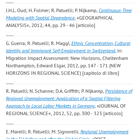
J.H.L. Oud; H. Folmer; R. Patuelli; P. Nijkamp
,
Continuous-Time
Modeling with Spatial Dependence
, «GEOGRAPHICAL
ANALYSIS», 2012, 44, pp. 29 - 46 [articolo]
G. Guerra; R. Patuelli; R. Maggi
,
Ethnic Concentration, Cultural
Identity and Immigrant Self-Employment in Switzerland
, in:
Migration Impact Assessment: New Horizons, Cheltenham
Northampton, Edward Elgar, 2012, pp. 147 - 171 (NEW
HORIZONS IN REGIONAL SCIENCE) [capitolo di libro]
R. Patuelli; N. Schanne; D.A. Griffith; P. Nijkamp
,
Persistence of
Regional Unemployment: Application of a Spatial Filtering
Approach to Local Labor Markets in Germany
, «JOURNAL OF
REGIONAL SCIENCE», 2012, 52, pp. 300 - 323 [articolo]
E. Marelli; R. Patuelli; M. Signorelli
,
Regional Unemployment
in the EU before and after the Global Crisis
, «POST-