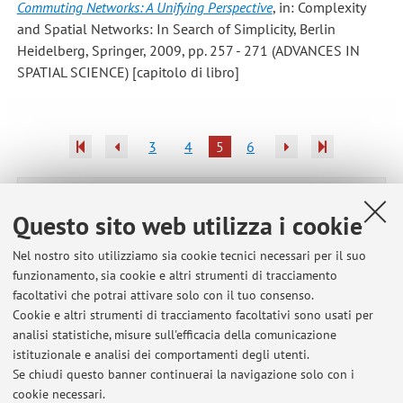
Commuting Networks: A Unifying Perspective
, in: Complexity
and Spatial Networks: In Search of Simplicity, Berlin
Heidelberg, Springer, 2009, pp. 257 - 271 (ADVANCES IN
SPATIAL SCIENCE) [capitolo di libro]
3
4
5
6
Pubblicazioni antecedenti il 2004
Questo sito web utilizza i cookie
Nel nostro sito utilizziamo sia cookie tecnici necessari per il suo
funzionamento, sia cookie e altri strumenti di tracciamento
Ultimi avvisi
facoltativi che potrai attivare solo con il tuo consenso.
Cookie e altri strumenti di tracciamento facoltativi sono usati per
Programma svolto nel corso di Politica economica e dell'ambiente -
analisi statistiche, misure sull'efficacia della comunicazione
Modulo I (2025/26)
istituzionale e analisi dei comportamenti degli utenti.
Pubblicato il: 19 dicembre 2025
Se chiudi questo banner continuerai la navigazione solo con i
cookie necessari.
Final programme for the course "Regional and transport economics"