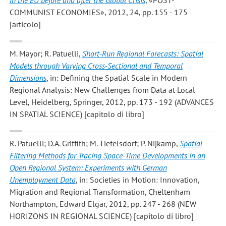
COMMUNIST ECONOMIES», 2012, 24, pp. 155 - 175
[articolo]
M. Mayor; R. Patuelli
,
Short-Run Regional Forecasts: Spatial
Models through Varying Cross-Sectional and Temporal
Dimensions
, in: Defining the Spatial Scale in Modern
Regional Analysis: New Challenges from Data at Local
Level, Heidelberg, Springer, 2012, pp. 173 - 192 (ADVANCES
IN SPATIAL SCIENCE) [capitolo di libro]
R. Patuelli; D.A. Griffith; M. Tiefelsdorf; P. Nijkamp
,
Spatial
Filtering Methods for Tracing Space-Time Developments in an
Open Regional System: Experiments with German
Unemployment Data
, in: Societies in Motion: Innovation,
Migration and Regional Transformation, Cheltenham
Northampton, Edward Elgar, 2012, pp. 247 - 268 (NEW
HORIZONS IN REGIONAL SCIENCE) [capitolo di libro]