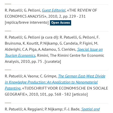
R. Patuelli; G. Pelloni
,
Guest Editorial
, «THE REVIEW OF
ECONOMICS ANALYSIS», 2010, 2, pp. 229 - 231
[replica/breve intervento]
Open Access
R. Patuelli; G. Pelloni
(a cura di): R. Patuelli, G. Pelloni, F.
Bruinsma, K. Kourtit, P. Nijkamp, G. Candela, P. Figini, M.
Alderighi, C.A. Piga, A. Adamou, S. Clerides,
Special Issue on
Tourism Economics
, Rimini, The Rimini Centre for Economic
Analysis, 2010, pp. 75 . [curatela]
R. Patuelli; A. Vaona; C. Grimpe
,
The German East-West Divide
in Knowledge Production: An Application to Nanomaterial
Patenting
, «TIJDSCHRIFT VOOR ECONOMISCHE EN SOCIALE
GEOGRAFIE», 2010, 101, pp. 568 - 582 [articolo]
R. Patuelli; A. Reggiani; P. Nijkamp; F.-J. Bade
,
Spatial and