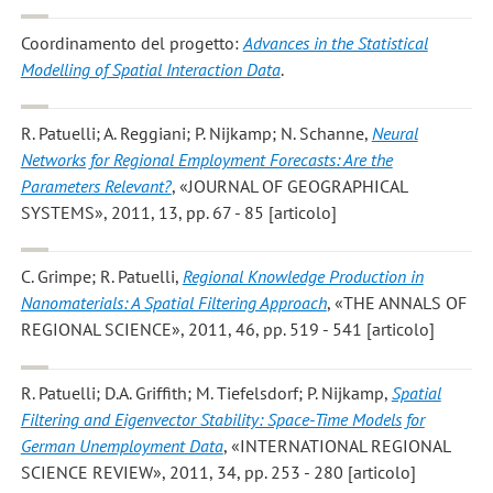
Coordinamento del progetto:
Advances in the Statistical
Modelling of Spatial Interaction Data
.
R. Patuelli; A. Reggiani; P. Nijkamp; N. Schanne
,
Neural
Networks for Regional Employment Forecasts: Are the
Parameters Relevant?
, «JOURNAL OF GEOGRAPHICAL
SYSTEMS», 2011, 13, pp. 67 - 85 [articolo]
C. Grimpe; R. Patuelli
,
Regional Knowledge Production in
Nanomaterials: A Spatial Filtering Approach
, «THE ANNALS OF
REGIONAL SCIENCE», 2011, 46, pp. 519 - 541 [articolo]
R. Patuelli; D.A. Griffith; M. Tiefelsdorf; P. Nijkamp
,
Spatial
Filtering and Eigenvector Stability: Space-Time Models for
German Unemployment Data
, «INTERNATIONAL REGIONAL
SCIENCE REVIEW», 2011, 34, pp. 253 - 280 [articolo]