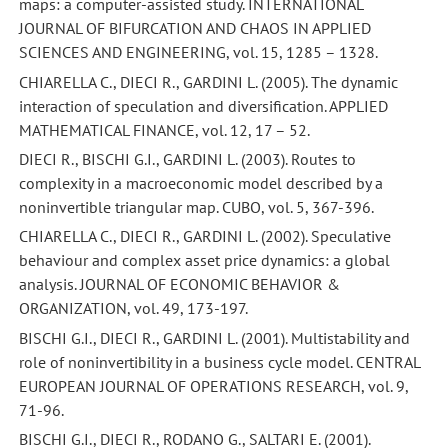
maps: a computer-assisted study. INTERNATIONAL
JOURNAL OF BIFURCATION AND CHAOS IN APPLIED
SCIENCES AND ENGINEERING, vol. 15, 1285 – 1328.
CHIARELLA C., DIECI R., GARDINI L. (2005). The dynamic
interaction of speculation and diversification. APPLIED
MATHEMATICAL FINANCE, vol. 12, 17 – 52.
DIECI R., BISCHI G.I., GARDINI L. (2003). Routes to
complexity in a macroeconomic model described by a
noninvertible triangular map. CUBO, vol. 5, 367-396.
CHIARELLA C., DIECI R., GARDINI L. (2002). Speculative
behaviour and complex asset price dynamics: a global
analysis. JOURNAL OF ECONOMIC BEHAVIOR &
ORGANIZATION, vol. 49, 173-197.
BISCHI G.I., DIECI R., GARDINI L. (2001). Multistability and
role of noninvertibility in a business cycle model. CENTRAL
EUROPEAN JOURNAL OF OPERATIONS RESEARCH, vol. 9,
71-96.
BISCHI G.I., DIECI R., RODANO G., SALTARI E. (2001).