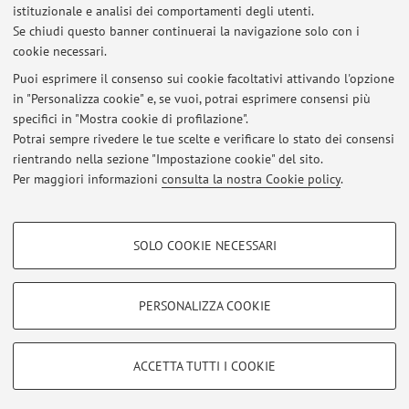
Office hours this week
istituzionale e analisi dei comportamenti degli utenti.
Se chiudi questo banner continuerai la navigazione solo con i
Pubblicato il: 04 febbraio 2026
cookie necessari.
Office hours in the week 26-30 January 2026
Puoi esprimere il consenso sui cookie facoltativi attivando l'opzione
Pubblicato il: 26 gennaio 2026
in "Personalizza cookie" e, se vuoi, potrai esprimere consensi più
specifici in "Mostra cookie di profilazione".
Office hours in the week 12-16 January 2026
Potrai sempre rivedere le tue scelte e verificare lo stato dei consensi
Pubblicato il: 11 gennaio 2026
rientrando nella sezione "Impostazione cookie" del sito.
Per maggiori informazioni
consulta la nostra Cookie policy
.
Tutti gli avvisi
COOKIE DI PROFILAZIONE - FACOLTATIVI
SOLO COOKIE NECESSARI
Si tratta di cookie utilizzati per analizzare le caratteristiche della navigazione
Area riservata
degli utenti, creare profili in base al loro comportamento sul sito, per analisi
Accedi tramite
login
per gestire tutti i contenuti del sito.
di marketing.
PERSONALIZZA COOKIE
Mostra cookie di profilazione
© 2026 - ALMA MATER STUDIORUM - Università di Bologna - Via
Google/Youtube Video
COOKIE TECNICI - NECESSARI
ACCETTA TUTTI I COOKIE
Zamboni, 33 - 40126 Bologna - Partita IVA: 01131710376
Facebook
Privacy
|
Note legali
|
Impostazioni Cookie
Si tratta di cookie tecnici utilizzati, a titolo esemplificativo, per il corretto
Vimeo