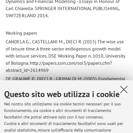
Dynamics and Financial Modelling - Essays in Honour of
Carl Chiarella. SPRINGER INTERNATIONAL PUBLISHING,
SWITZERLAND 2014.
Working papers
CANDELA G., CASTELLANI M., DIECI R. (2015) The wise use
of leisure time. A three-sector endogenous growth model
with leisure services. DSE Working Paper n. 1010, University
of Bologna. http://papers.ssrn.com/sol3/papers.cfm?
abstract_id=2614969
DE GRAUWE P., DIECI R., GRIMALDI M. (2005). Fundamental
and non-fundamental equilibria in the foreign exchange
Questo sito web utilizza i cookie
market: a behavioural finance framework. CESIFO
WORKING PAPERS, vol. 1431.
Nel nostro sito utilizziamo sia cookie tecnici necessari per il suo
funzionamento, sia cookie e altri strumenti di tracciamento
facoltativi che potrai attivare solo con il tuo consenso.
Cookie e altri strumenti di tracciamento facoltativi sono usati per
Ultimi avvisi
analisi statistiche, misure sull'efficacia della comunicazione