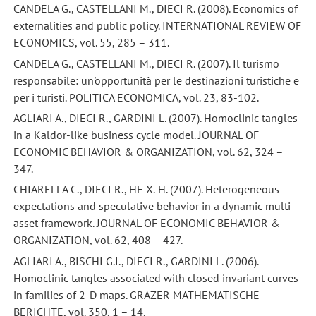
CANDELA G., CASTELLANI M., DIECI R. (2008). Economics of
externalities and public policy. INTERNATIONAL REVIEW OF
ECONOMICS, vol. 55, 285 – 311.
CANDELA G., CASTELLANI M., DIECI R. (2007). Il turismo
responsabile: un'opportunità per le destinazioni turistiche e
per i turisti. POLITICA ECONOMICA, vol. 23, 83-102.
AGLIARI A., DIECI R., GARDINI L. (2007). Homoclinic tangles
in a Kaldor-like business cycle model. JOURNAL OF
ECONOMIC BEHAVIOR & ORGANIZATION, vol. 62, 324 –
347.
CHIARELLA C., DIECI R., HE X.-H. (2007). Heterogeneous
expectations and speculative behavior in a dynamic multi-
asset framework. JOURNAL OF ECONOMIC BEHAVIOR &
ORGANIZATION, vol. 62, 408 – 427.
AGLIARI A., BISCHI G.I., DIECI R., GARDINI L. (2006).
Homoclinic tangles associated with closed invariant curves
in families of 2-D maps. GRAZER MATHEMATISCHE
BERICHTE, vol. 350, 1 – 14.