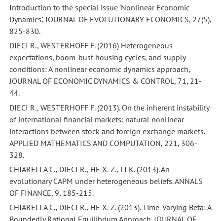
Introduction to the special issue ‘Nonlinear Economic
Dynamics’, JOURNAL OF EVOLUTIONARY ECONOMICS, 27(5),
825-830.
DIECI R., WESTERHOFF F. (2016) Heterogeneous
expectations, boom-bust housing cycles, and supply
conditions: A nonlinear economic dynamics approach,
JOURNAL OF ECONOMIC DYNAMICS & CONTROL, 71, 21-
44.
DIECI R., WESTERHOFF F. (2013). On the inherent instability
of international financial markets: natural nonlinear
interactions between stock and foreign exchange markets.
APPLIED MATHEMATICS AND COMPUTATION, 221, 306-
328.
CHIARELLA C., DIECI R., HE X.-Z., LI K. (2013). An
evolutionary CAPM under heterogeneous beliefs. ANNALS
OF FINANCE, 9, 185-215.
CHIARELLA C., DIECI R., HE X.-Z. (2013). Time-Varying Beta: A
Boundedly Rational Equilibrium Approach. JOURNAL OF