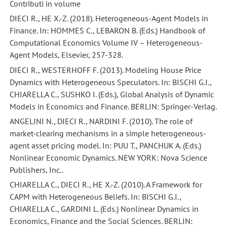
Contributi in volume
DIECI R., HE X.-Z. (2018). Heterogeneous-Agent Models in
Finance. In: HOMMES C., LEBARON B. (Eds.) Handbook of
Computational Economics Volume IV – Heterogeneous-
Agent Models, Elsevier, 257-328.
DIECI R., WESTERHOFF F. (2013). Modeling House Price
Dynamics with Heterogeneous Speculators. In: BISCHI G.I.,
CHIARELLA C., SUSHKO I. (Eds.), Global Analysis of Dynamic
Models in Economics and Finance. BERLIN: Springer-Verlag.
ANGELINI N., DIECI R., NARDINI F. (2010). The role of
market-clearing mechanisms in a simple heterogeneous-
agent asset pricing model. In: PUU T., PANCHUK A. (Eds.)
Nonlinear Economic Dynamics. NEW YORK: Nova Science
Publishers, Inc..
CHIARELLA C., DIECI R., HE X.-Z. (2010). A Framework for
CAPM with Heterogeneous Beliefs. In: BISCHI G.I.,
CHIARELLA C., GARDINI L. (Eds.) Nonlinear Dynamics in
Economics, Finance and the Social Sciences. BERLIN: