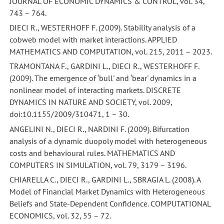
JOURNAL OF ECONOMIC DYNAMICS & CONTROL, vol. 34,
743 – 764.
DIECI R., WESTERHOFF F. (2009). Stability analysis of a
cobweb model with market interactions. APPLIED
MATHEMATICS AND COMPUTATION, vol. 215, 2011 – 2023.
TRAMONTANA F., GARDINI L., DIECI R., WESTERHOFF F.
(2009). The emergence of ‘bull' and ‘bear' dynamics in a
nonlinear model of interacting markets. DISCRETE
DYNAMICS IN NATURE AND SOCIETY, vol. 2009,
doi:10.1155/2009/310471, 1 – 30.
ANGELINI N., DIECI R., NARDINI F. (2009). Bifurcation
analysis of a dynamic duopoly model with heterogeneous
costs and behavioural rules. MATHEMATICS AND
COMPUTERS IN SIMULATION, vol. 79, 3179 – 3196.
CHIARELLA C., DIECI R., GARDINI L., SBRAGIA L. (2008). A
Model of Financial Market Dynamics with Heterogeneous
Beliefs and State-Dependent Confidence. COMPUTATIONAL
ECONOMICS, vol. 32, 55 – 72.