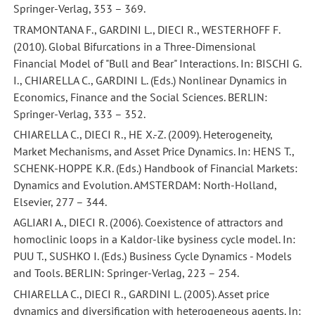
Springer-Verlag, 353 – 369.
TRAMONTANA F., GARDINI L., DIECI R., WESTERHOFF F.
(2010). Global Bifurcations in a Three-Dimensional
Financial Model of "Bull and Bear" Interactions. In: BISCHI G.
I., CHIARELLA C., GARDINI L. (Eds.) Nonlinear Dynamics in
Economics, Finance and the Social Sciences. BERLIN:
Springer-Verlag, 333 – 352.
CHIARELLA C., DIECI R., HE X.-Z. (2009). Heterogeneity,
Market Mechanisms, and Asset Price Dynamics. In: HENS T.,
SCHENK-HOPPE K.R. (Eds.) Handbook of Financial Markets:
Dynamics and Evolution. AMSTERDAM: North-Holland,
Elsevier, 277 – 344.
AGLIARI A., DIECI R. (2006). Coexistence of attractors and
homoclinic loops in a Kaldor-like bysiness cycle model. In:
PUU T., SUSHKO I. (Eds.) Business Cycle Dynamics - Models
and Tools. BERLIN: Springer-Verlag, 223 – 254.
CHIARELLA C., DIECI R., GARDINI L. (2005). Asset price
dynamics and diversification with heterogeneous agents. In: