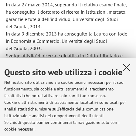
In data 27 marzo 2014, superando il relativo esame finale,
ha conseguito il dottorato di ricerca in Istituzioni, mercato,
garanzie e tutela dell'individuo, Universita' degli Studi
dell'Aquila, 2014.
In data 9 dicembre 2013 ha conseguito la Laurea con lode
in Economia e Commercio, Universita' degli Studi
dell'Aquila, 2003.
Svolge attivita' di ricerca e didattica in Diritto Tributario e
Diritto Processuale Tributario presso l'Alma Mater
Questo sito web utilizza i cookie
Studiorum-Universita' di Bologna.
Svolge attivita' di docenza presso la Scuola Ispettori e
Nel nostro sito utilizziamo sia cookie tecnici necessari per il suo
Sovrintendenti della Guardia di Finanza.
funzionamento, sia cookie e altri strumenti di tracciamento
E' autore di numerose pubblicazioni scientifiche in materia
facoltativi che potrai attivare solo con il tuo consenso.
tributaria.
Cookie e altri strumenti di tracciamento facoltativi sono usati per
analisi statistiche, misure sull'efficacia della comunicazione
istituzionale e analisi dei comportamenti degli utenti.
Se chiudi questo banner continuerai la navigazione solo con i
Ultimi avvisi
cookie necessari.