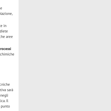
he
olazione,
te in
 diete
iche aree
processi
ochimiche
ecniche
ativa sarà
 negli
ca. Il
a punto