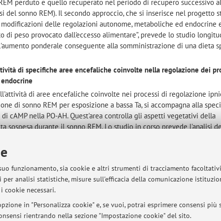
no REM perduto e quello recuperato nel periodo di recupero successivo a
i del sonno REM). Il secondo approccio, che si inserisce nel progetto s
a modificazioni delle regolazioni autonome, metaboliche ed endocrine e
 di peso provocato dall'eccesso alimentare”, prevede lo studio longitu
 l'aumento ponderale conseguente alla somministrazione di una dieta s
attività di specifiche aree encefaliche coinvolte nella regolazione dei pr
d endocrine
ll'attività di aree encefaliche coinvolte nei processi di regolazione ipni
ione di sonno REM per esposizione a bassa Ta, si accompagna alla speci
di cAMP nella PO-AH. Quest'area controlla gli aspetti vegetativi della
a sospesa durante il sonno REM. Lo studio in corso prevede l'analisi del
alamica, quale il nucleo paraventricolare, che nella sua componente
ie
regolazione, quale l'osmoregolazione, mediante il rilascio di vasopress
 termoregolazione endocrina, mediante il rilascio di ormone liberante la
 suo funzionamento, sia cookie e altri strumenti di tracciamento facoltativ
misurando durante il sonno la liberazione di VP, suscitata dalla sommini
 per analisi statistiche, misure sull'efficacia della comunicazione istituzi
 TRH, suscitata dal raffreddamento locale di PO-AH. Poiché queste libera
i cookie necessari.
i su sistemi ben conosciuti, si otterranno rappresentazioni topografiche
iante la determinazione immunocitochimica del prodotto proteico
pzione in "Personalizza cookie" e, se vuoi, potrai esprimere consensi più sp
(cFos) e della forma attiva del fattore di trascrizione costitutivo Ca++
 consensi rientrando nella sezione "Impostazione cookie" del sito.