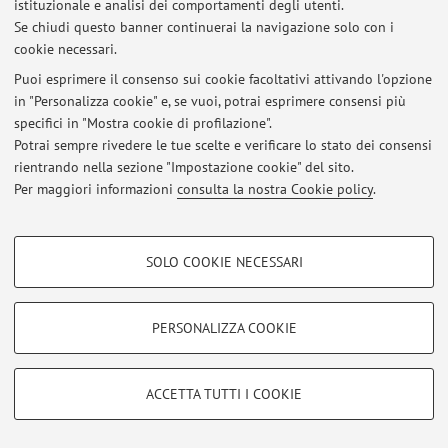
istituzionale e analisi dei comportamenti degli utenti.
programma programma d’esame dell’a.a. in corso (i.e.
Se chiudi questo banner continuerai la navigazione solo con i
2025-2026). Il programma d’esame è reperibile alla voce
cookie necessari.
Testi/bibliografia pubblicata sulle pagine web dei moduli
Puoi esprimere il consenso sui cookie facoltativi attivando l'opzione
di Psicologia della Narrazione ...
in "Personalizza cookie" e, se vuoi, potrai esprimere consensi più
Pubblicato il: 26 gennaio 2026
specifici in "Mostra cookie di profilazione".
Potrai sempre rivedere le tue scelte e verificare lo stato dei consensi
rientrando nella sezione "Impostazione cookie" del sito.
Per maggiori informazioni
consulta la nostra Cookie policy
.
Area riservata
Accedi tramite
login
per gestire tutti i contenuti del sito.
COOKIE DI PROFILAZIONE - FACOLTATIVI
SOLO COOKIE NECESSARI
Si tratta di cookie utilizzati per analizzare le caratteristiche della navigazione
degli utenti, creare profili in base al loro comportamento sul sito, per analisi
© 2026 - ALMA MATER STUDIORUM - Università di Bologna - Via
di marketing.
PERSONALIZZA COOKIE
Zamboni, 33 - 40126 Bologna - Partita IVA: 01131710376
Mostra cookie di profilazione
Privacy
|
Note legali
|
Impostazioni Cookie
Google/Youtube Video
COOKIE TECNICI - NECESSARI
ACCETTA TUTTI I COOKIE
Facebook
Si tratta di cookie tecnici utilizzati, a titolo esemplificativo, per il corretto
Vimeo
funzionamento del sito, salvare le preferenze di navigazione, per il