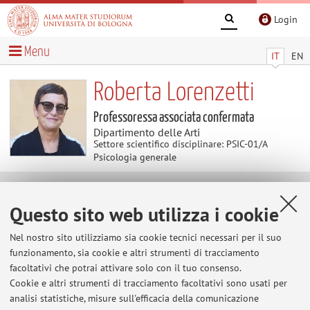
Login
Menu
IT
EN
Roberta Lorenzetti
Professoressa associata confermata
Dipartimento delle Arti
Settore scientifico disciplinare: PSIC-01/A
Psicologia generale
Avvisi
Questo sito web utilizza i cookie
Avviso per studenti/esse di COMUNICAZIONE e
Nel nostro sito utilizziamo sia cookie tecnici necessari per il suo
NARRAZIONE INTERPERSONALE (ci. Tecniche di
funzionamento, sia cookie e altri strumenti di tracciamento
Comunicazione Interpersonale
facoltativi che potrai attivare solo con il tuo consenso.
Cookie e altri strumenti di tracciamento facoltativi sono usati per
Si ricorda alle studentesse e agli studenti che per
analisi statistiche, misure sull'efficacia della comunicazione
sostenere la prova d’esame è necessario preparare il