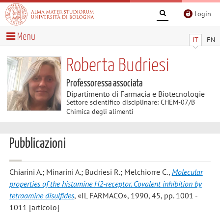
Login
Menu
IT
EN
Roberta Budriesi
Professoressa associata
Dipartimento di Farmacia e Biotecnologie
Settore scientifico disciplinare: CHEM-07/B
Chimica degli alimenti
Pubblicazioni
Chiarini A.; Minarini A.; Budriesi R.; Melchiorre C.
,
Molecular
properties of the histamine H2-receptor. Covalent inhibition by
tetraamine disulfides
, «IL FARMACO», 1990, 45, pp. 1001 -
1011 [articolo]