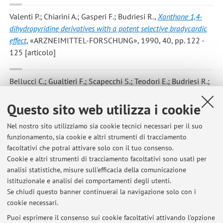
Valenti P.; Chiarini A.; Gasperi F.; Budriesi R.
,
Xanthone 1,4-
dihydropyridine derivatives with a potent selective bradycardic
effect
, «ARZNEIMITTEL-FORSCHUNG», 1990, 40, pp. 122 -
125 [articolo]
Bellucci C.; Gualtieri F.; Scapecchi S.; Teodori E.; Budriesi R.;
Chiarini A.
,
Negative inotropic and calcium antagonistic activity
Questo sito web utilizza i cookie
of alkyl and arylalkyl phosphonates
, «IL FARMACO», 1989, 44,
pp. 1167 - 1191 [articolo]
Nel nostro sito utilizziamo sia cookie tecnici necessari per il suo
funzionamento, sia cookie e altri strumenti di tracciamento
facoltativi che potrai attivare solo con il tuo consenso.
15
16
17
Cookie e altri strumenti di tracciamento facoltativi sono usati per
analisi statistiche, misure sull'efficacia della comunicazione
istituzionale e analisi dei comportamenti degli utenti.
Pubblicazioni antecedenti il 2004
Se chiudi questo banner continuerai la navigazione solo con i
cookie necessari.
Puoi esprimere il consenso sui cookie facoltativi attivando l'opzione