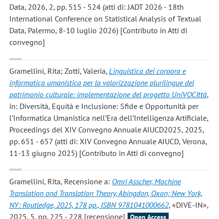
Data, 2026, 2, pp. 515 - 524 (atti di: JADT 2026 - 18th
International Conference on Statistical Analysis of Textual
Data, Palermo, 8-10 luglio 2026) [Contributo in Atti di
convegno]
Gramellini, Rita; Zotti, Valeria
,
Linguistica dei corpora e
informatica umanistica per la valorizzazione plurilingue del
patrimonio culturale: implementazione del progetto UniVOCIttà
,
in: Diversità, Equità e Inclusione: Sfide e Opportunità per
l’Informatica Umanistica nell’Era dell’Intelligenza Artificiale,
Proceedings del XIV Convegno Annuale AIUCD2025, 2025,
pp. 651 - 657 (atti di: XIV Convegno Annuale AIUCD, Verona,
11-13 giugno 2025) [Contributo in Atti di convegno]
Gramellini, Rita
, Recensione a:
Omri Asscher, Machine
Translation and Translation Theory, Abingdon, Oxon; New York,
NY: Routledge, 2025, 178 pp., ISBN 9781041000662
, «DIVE-IN»,
2025, 5, pp. 225 - 228 [recensione]
Open Access