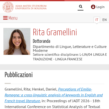
Login
Menu
IT
EN
Rita Gramellini
Dottoranda
Dipartimento di Lingue, Letterature e Culture
Moderne
Settore scientifico disciplinare: L-LIN/04 LINGUA E
TRADUZIONE - LINGUA FRANCESE
Pubblicazioni
Gramellini, Rita; Henkel, Daniel
,
Perceptions of Emilia-
Romagna: a cross-linguistic analysis of keywords in English and
French travel literature
, in: Proceedings of JADT 2026 - 18th
International Conference on Statistical Analysis of Textual