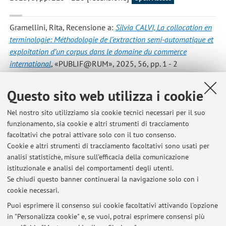
Gramellini, Rita
, Recensione a:
Silvia CALVI, La collocation en
terminologie: Méthodologie de l’extraction semi-automatique et
exploitation d’un corpus dans le domaine du commerce
international
, «PUBLIF@RUM», 2025, 56, pp. 1 - 2
[recensione]
Questo sito web utilizza i cookie
Zotti, Valeria; Gramellini, Rita
,
Témoignages de voyageurs
Nel nostro sito utilizziamo sia cookie tecnici necessari per il suo
québécois sur le patrimoine artistique et culturel de la ville de
funzionamento, sia cookie e altri strumenti di tracciamento
Bologne dans l'application web touristique UniVOCIttà
,
facoltativi che potrai attivare solo con il tuo consenso.
«ACME», 2025, V. 78 N. 1-2, pp. 111 - 147 [articolo]
Cookie e altri strumenti di tracciamento facoltativi sono usati per
Open Access
analisi statistiche, misure sull'efficacia della comunicazione
istituzionale e analisi dei comportamenti degli utenti.
Se chiudi questo banner continuerai la navigazione solo con i
cookie necessari.
Puoi esprimere il consenso sui cookie facoltativi attivando l'opzione
in "Personalizza cookie" e, se vuoi, potrai esprimere consensi più
Ultimi avvisi