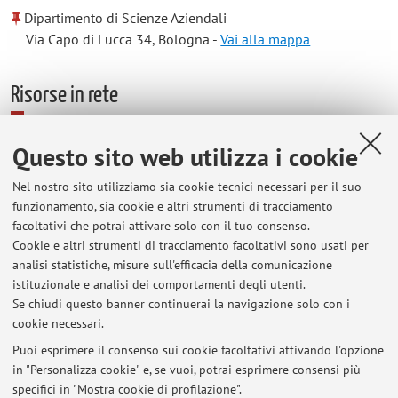
Dipartimento di Scienze Aziendali
Via Capo di Lucca 34, Bologna -
Vai alla mappa
Risorse in rete
ORCID
Questo sito web utilizza i cookie
Nel nostro sito utilizziamo sia cookie tecnici necessari per il suo
Orario di ricevimento
funzionamento, sia cookie e altri strumenti di tracciamento
facoltativi che potrai attivare solo con il tuo consenso.
Cookie e altri strumenti di tracciamento facoltativi sono usati per
Il ricevimento è on line tramite la piattaforma MS Teams,
analisi statistiche, misure sull'efficacia della comunicazione
previo apputamento da concordare via mail.
istituzionale e analisi dei comportamenti degli utenti.
Se chiudi questo banner continuerai la navigazione solo con i
cookie necessari.
Puoi esprimere il consenso sui cookie facoltativi attivando l'opzione
in "Personalizza cookie" e, se vuoi, potrai esprimere consensi più
Ultimi avvisi
specifici in "Mostra cookie di profilazione".