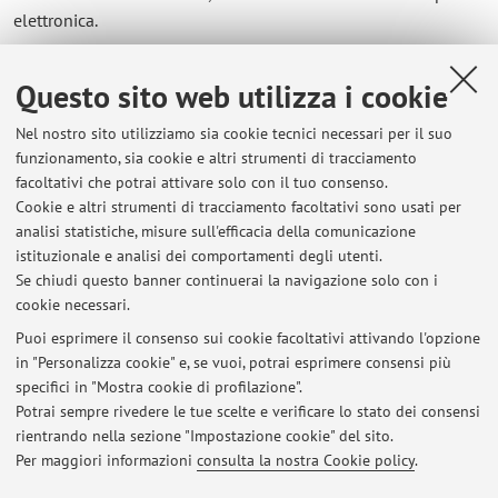
elettronica.
Questo sito web utilizza i cookie
Nel nostro sito utilizziamo sia cookie tecnici necessari per il suo
funzionamento, sia cookie e altri strumenti di tracciamento
facoltativi che potrai attivare solo con il tuo consenso.
Cookie e altri strumenti di tracciamento facoltativi sono usati per
Ultimi avvisi
analisi statistiche, misure sull'efficacia della comunicazione
Sospensione delle lezioni per la giornata di mercoledì 19 novembre
istituzionale e analisi dei comportamenti degli utenti.
Se chiudi questo banner continuerai la navigazione solo con i
Pubblicato il: 19 novembre 2025
cookie necessari.
Lezioni di giovedì 2 ottobre esclusivamente in modalità online
Puoi esprimere il consenso sui cookie facoltativi attivando l'opzione
Pubblicato il: 02 ottobre 2025
in "Personalizza cookie" e, se vuoi, potrai esprimere consensi più
specifici in "Mostra cookie di profilazione".
Adesione allo sciopero di lunedì 22 settembre 2025
Potrai sempre rivedere le tue scelte e verificare lo stato dei consensi
Pubblicato il: 20 settembre 2025
rientrando nella sezione "Impostazione cookie" del sito.
Per maggiori informazioni
consulta la nostra Cookie policy
.
Tutti gli avvisi