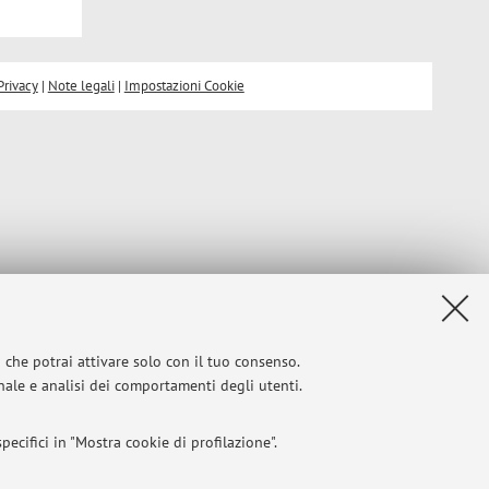
Privacy
|
Note legali
|
Impostazioni Cookie
i che potrai attivare solo con il tuo consenso.
onale e analisi dei comportamenti degli utenti.
ecifici in "Mostra cookie di profilazione".