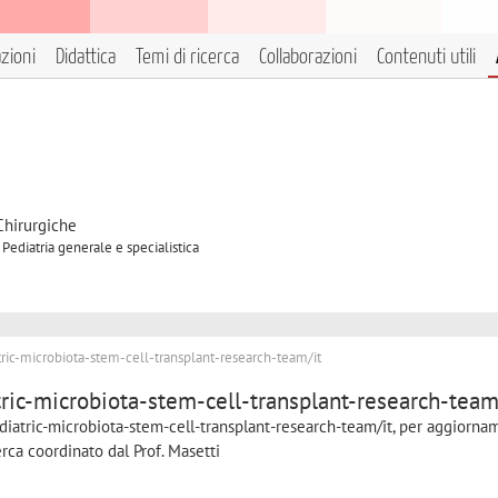
azioni
Didattica
Temi di ricerca
Collaborazioni
Contenuti utili
Chirurgiche
Pediatria generale e specialistica
atric-microbiota-stem-cell-transplant-research-team/it
atric-microbiota-stem-cell-transplant-research-team
/pediatric-microbiota-stem-cell-transplant-research-team/it, per aggiorna
erca coordinato dal Prof. Masetti