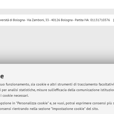
sità di Bologna - Via Zamboni, 33 - 40126 Bologna - Partita IVA: 01131710376
ie
 suo funzionamento, sia cookie e altri strumenti di tracciamento facoltativ
 per analisi statistiche, misure sull'efficacia della comunicazione istituzi
i cookie necessari.
pzione in "Personalizza cookie" e, se vuoi, potrai esprimere consensi più sp
 consensi rientrando nella sezione "Impostazione cookie" del sito.