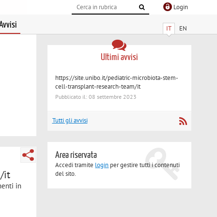
Login
Avvisi
IT
EN
Ultimi avvisi
https://site.unibo.it/pediatric-microbiota-stem-
cell-transplant-research-team/it
Pubblicato il: 08 settembre 2023
Tutti gli avvisi
Area riservata
Accedi tramite
login
per gestire tutti i contenuti
/it
del sito.
menti in