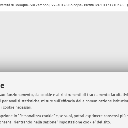
sità di Bologna - Via Zamboni, 33 - 40126 Bologna - Partita IVA: 01131710376
ie
 suo funzionamento, sia cookie e altri strumenti di tracciamento facoltativ
 per analisi statistiche, misure sull'efficacia della comunicazione istituzi
i cookie necessari.
pzione in "Personalizza cookie" e, se vuoi, potrai esprimere consensi più sp
 consensi rientrando nella sezione "Impostazione cookie" del sito.