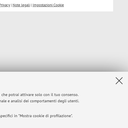
Privacy
|
Note legali
|
Impostazioni Cookie
i che potrai attivare solo con il tuo consenso.
onale e analisi dei comportamenti degli utenti.
ecifici in "Mostra cookie di profilazione".