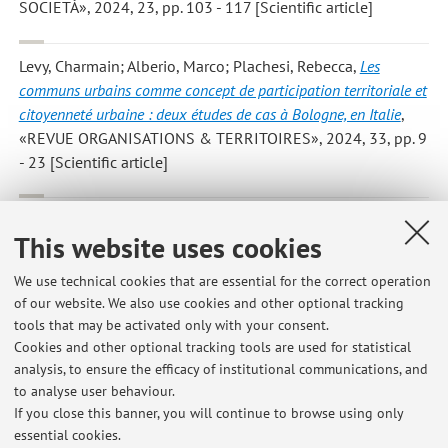
SOCIETÀ», 2024, 23, pp. 103 - 117 [Scientific article]
Levy, Charmain; Alberio, Marco; Plachesi, Rebecca
,
Les
communs urbains comme concept de participation territoriale et
citoyenneté urbaine : deux études de cas à Bologne, en Italie
,
«REVUE ORGANISATIONS & TERRITOIRES», 2024, 33, pp. 9
- 23 [Scientific article]
Marco Alberio; Rebecca Plachesi
,
L’innovazione socio-
This website uses cookies
territoriale in un contesto di crisi sanitaria: il caso studio
dell’assistenza agli anziani in tre aree interne italiane
, in: Verso
We use technical cookies that are essential for the correct operation
(Eco)Sistemi di Innovazione Sociale. Un percorso di capacity
of our website. We also use cookies and other optional tracking
building, Milano, FrancoAngeli, 2024, pp. 153 - 172 (VITE
tools that may be activated only with your consent.
PARALLELE, IBRIDAZIONI E SOCIETÀ MUTAGENA) [Chapter
Cookies and other optional tracking tools are used for statistical
or essay]
analysis, to ensure the efficacy of institutional communications, and
to analyse user behaviour.
If you close this banner, you will continue to browse using only
essential cookies.