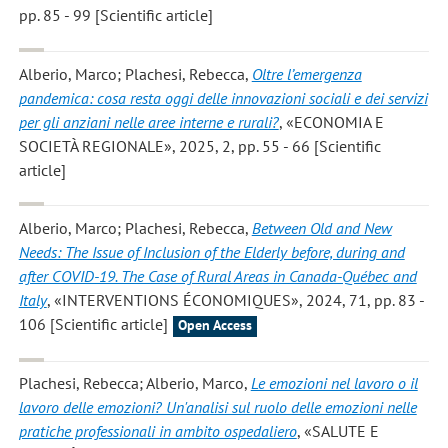
pp. 85 - 99 [Scientific article]
Alberio, Marco; Plachesi, Rebecca
,
Oltre l’emergenza
pandemica: cosa resta oggi delle innovazioni sociali e dei servizi
per gli anziani nelle aree interne e rurali?
, «ECONOMIA E
SOCIETÀ REGIONALE», 2025, 2, pp. 55 - 66 [Scientific
article]
Alberio, Marco; Plachesi, Rebecca
,
Between Old and New
Needs: The Issue of Inclusion of the Elderly before, during and
after COVID-19. The Case of Rural Areas in Canada-Québec and
Italy
, «INTERVENTIONS ÉCONOMIQUES», 2024, 71, pp. 83 -
106 [Scientific article]
Open Access
Plachesi, Rebecca; Alberio, Marco
,
Le emozioni nel lavoro o il
lavoro delle emozioni? Un'analisi sul ruolo delle emozioni nelle
pratiche professionali in ambito ospedaliero
, «SALUTE E