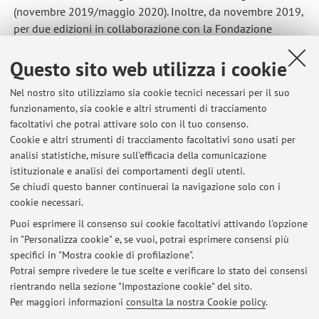
(novembre 2019/maggio 2020). Inoltre, da novembre 2019,
per due edizioni in collaborazione con la Fondazione
Mondo Digitale e l'Ambasciata Italo Americana ha
coordinato l'organizzazione dell'evento CodingGirls 2019
Questo sito web utilizza i cookie
tenutosi presso l'Università di Bologna che ha coinvolto più
Nel nostro sito utilizziamo sia cookie tecnici necessari per il suo
di cento ragazze delle scuole secondarie di Bologna per
funzionamento, sia cookie e altri strumenti di tracciamento
promuovere la parità di genere nella scienza e nella
facoltativi che potrai attivare solo con il tuo consenso.
tecnologia.
Cookie e altri strumenti di tracciamento facoltativi sono usati per
analisi statistiche, misure sull'efficacia della comunicazione
istituzionale e analisi dei comportamenti degli utenti.
Se chiudi questo banner continuerai la navigazione solo con i
cookie necessari.
Puoi esprimere il consenso sui cookie facoltativi attivando l'opzione
in "Personalizza cookie" e, se vuoi, potrai esprimere consensi più
Ultimi avvisi
specifici in "Mostra cookie di profilazione".
Potrai sempre rivedere le tue scelte e verificare lo stato dei consensi
Al momento non sono presenti avvisi.
rientrando nella sezione "Impostazione cookie" del sito.
Per maggiori informazioni
consulta la nostra Cookie policy
.