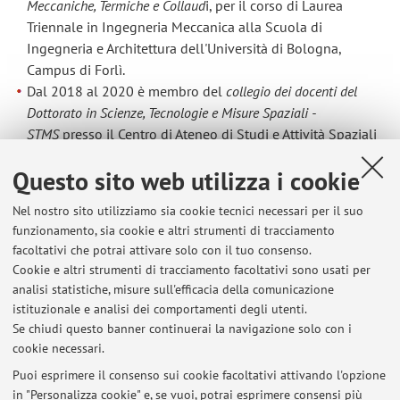
Meccaniche, Termiche e Collaud
i, per il corso di Laurea
Triennale in Ingegneria Meccanica alla Scuola di
Ingegneria e Architettura dell'Università di Bologna,
Campus di Forlì.
Dal 2018 al 2020 è membro del
collegio dei docenti del
Dottorato in Scienze, Tecnologie e Misure Spaziali -
STMS
presso il Centro di Ateneo di Studi e Attività Spaziali
"Giuseppe Colombo" CISAS, Università di Padova.
Questo sito web utilizza i cookie
Dall'anno accademico 2019/20 è titolare del corso
Sensori
e Tecniche di Misura Avanzate per l'Ingegneria
, per il corso di
Nel nostro sito utilizziamo sia cookie tecnici necessari per il suo
Laurea Magistrale in Ingegneria Meccanica alla Scuola di
funzionamento, sia cookie e altri strumenti di tracciamento
Ingegneria e Architettura dell'Università di Bologna,
facoltativi che potrai attivare solo con il tuo consenso.
presso la sede di Bologna.
Cookie e altri strumenti di tracciamento facoltativi sono usati per
Dal 2020 è membro del
collegio dei docenti del Dottorato in
analisi statistiche, misure sull'efficacia della comunicazione
in Aerospace Science and Technology
del Dipartimento di
istituzionale e analisi dei comportamenti degli utenti.
Ingegneria Industriale dell'Università di Bologna.
Se chiudi questo banner continuerai la navigazione solo con i
cookie necessari.
Puoi esprimere il consenso sui cookie facoltativi attivando l'opzione
in "Personalizza cookie" e, se vuoi, potrai esprimere consensi più