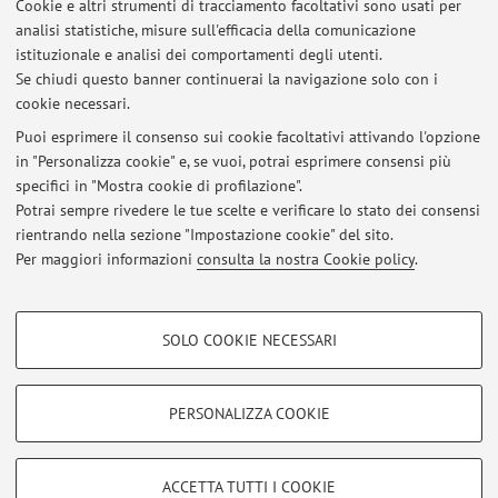
Cookie e altri strumenti di tracciamento facoltativi sono usati per
Ultimi avvisi
analisi statistiche, misure sull'efficacia della comunicazione
SOSPENSIONE ESAME 18/05
istituzionale e analisi dei comportamenti degli utenti.
Se chiudi questo banner continuerai la navigazione solo con i
Pubblicato il: 17 maggio 2023
cookie necessari.
LEZIONI ON LINE
Puoi esprimere il consenso sui cookie facoltativi attivando l'opzione
Pubblicato il: 03 marzo 2020
in "Personalizza cookie" e, se vuoi, potrai esprimere consensi più
specifici in "Mostra cookie di profilazione".
Sospensione ricevimento
Potrai sempre rivedere le tue scelte e verificare lo stato dei consensi
Pubblicato il: 13 ottobre 2019
rientrando nella sezione "Impostazione cookie" del sito.
Per maggiori informazioni
consulta la nostra Cookie policy
.
Tutti gli avvisi
COOKIE DI PROFILAZIONE - FACOLTATIVI
SOLO COOKIE NECESSARI
Area riservata
Si tratta di cookie utilizzati per analizzare le caratteristiche della navigazione
degli utenti, creare profili in base al loro comportamento sul sito, per analisi
Accedi tramite
login
per gestire tutti i contenuti del sito.
di marketing.
PERSONALIZZA COOKIE
Mostra cookie di profilazione
© 2026 - ALMA MATER STUDIORUM - Università di Bologna - Via
Google/Youtube Video
COOKIE TECNICI - NECESSARI
ACCETTA TUTTI I COOKIE
Zamboni, 33 - 40126 Bologna - Partita IVA: 01131710376