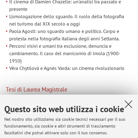
Il cinema di Damien Chazelle: un'analisi tra passato e
presente
L'omologazione dello sguardo. Il ruolo della fotografia
nel turismo dal XIX secolo a oggi
Paola Agosti: uno sguardo umano e politico. Corpo e
protesta nella fotografia italiana degli anni Settanta.
Percorsi visivi e umani tra esclusione, denuncia e
cambiamento. Il caso del manicomio di Imola (1900-
1950)
Věra Chytilová e Agnès Varda: un cinema rivoluzionario
Tesi di Laurea Magistrale
Digitalizzazione e videogioco come strumenti per
l'accessibilità e la valorizzazione del patrimonio
Questo sito web utilizza i cookie
archivistico fotografico
Nel nostro sito utilizziamo sia cookie tecnici necessari per il suo
funzionamento, sia cookie e altri strumenti di tracciamento
facoltativi che potrai attivare solo con il tuo consenso.