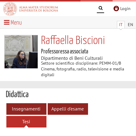
Login
Menu
IT
EN
Raffaella Biscioni
Professoressa associata
Dipartimento di Beni Culturali
Settore scientifico disciplinare: PEMM-01/B
Cinema, fotografia, radio, televisione e media
digitali
Didattica
Insegnamenti
Appelli d'esame
Tesi