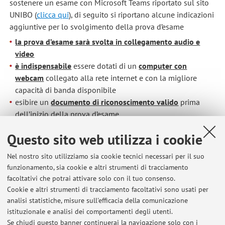
sostenere un esame con Microsoft Teams riportato sul sito
UNIBO (
clicca qui
), di seguito si riportano alcune indicazioni
aggiuntive per lo svolgimento della prova d’esame
la prova d’esame sarà svolta in collegamento audio e
video
è indispensabile
essere dotati di un
computer con
webcam
collegato alla rete internet e con la migliore
capacità di banda disponibile
esibire un
documento di riconoscimento valido
prima
dell’inizio della prova d’esame
Pubblicato il: 11 aprile 2020
Questo sito web utilizza i cookie
Nel nostro sito utilizziamo sia cookie tecnici necessari per il suo
funzionamento, sia cookie e altri strumenti di tracciamento
facoltativi che potrai attivare solo con il tuo consenso.
Ultimi avvisi
Cookie e altri strumenti di tracciamento facoltativi sono usati per
analisi statistiche, misure sull'efficacia della comunicazione
Esami online: indicazioni per lo svolgimento della prova
istituzionale e analisi dei comportamenti degli utenti.
Pubblicato il: 11 aprile 2020
Se chiudi questo banner continuerai la navigazione solo con i