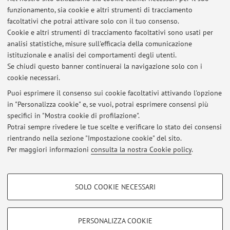
Place: Bologna, Group of Power Electronics and
funzionamento, sia cookie e altri strumenti di tracciamento
Photovoltaics
facoltativi che potrai attivare solo con il tuo consenso.
UNIBO Supervisors: Prof. Riccardo Mandrioli and Prof.
Cookie e altri strumenti di tracciamento facoltativi sono usati per
Mattia Ricco
analisi statistiche, misure sull'efficacia della comunicazione
Tu/e Supervisors: Prof. Francesca Grazian and Prof. Lorenzo
istituzionale e analisi dei comportamenti degli utenti.
Ceccarelli
Se chiudi questo banner continuerai la navigazione solo con i
cookie necessari.
Puoi esprimere il consenso sui cookie facoltativi attivando l'opzione
in "Personalizza cookie" e, se vuoi, potrai esprimere consensi più
Ultimi avvisi
specifici in "Mostra cookie di profilazione".
Potrai sempre rivedere le tue scelte e verificare lo stato dei consensi
Al momento non sono presenti avvisi.
rientrando nella sezione "Impostazione cookie" del sito.
Per maggiori informazioni
consulta la nostra Cookie policy
.
COOKIE DI PROFILAZIONE - FACOLTATIVI
SOLO COOKIE NECESSARI
Si tratta di cookie utilizzati per analizzare le caratteristiche della navigazione
Area riservata
degli utenti, creare profili in base al loro comportamento sul sito, per analisi
Accedi tramite
login
per gestire tutti i contenuti del sito.
di marketing.
PERSONALIZZA COOKIE
Mostra cookie di profilazione