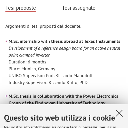
Tesi proposte
Tesi assegnate
Argomenti di tesi proposti dal docente.
M.Sc. internship with thesis abroad at Texas Instruments
Development of a reference design board for an active neutral
point clamped inverter
Duration: 6 months
Place: Munich, Germany
UNIBO Supervisor: Prof. Riccardo Mandrioli
Industry Supervisor: Riccardo Ruffo, PhD
M.Sc. thesis in collaboration with the Power Electronics
Group of the Eindhoven University of Technology
Circularity-aware design of an Interleaved synchronous boost
Questo sito web utilizza i cookie
converter for industrial applications
Duration: 6 months
Nel nostro sito utilizziamo sia cookie tecnici necessari per il suo