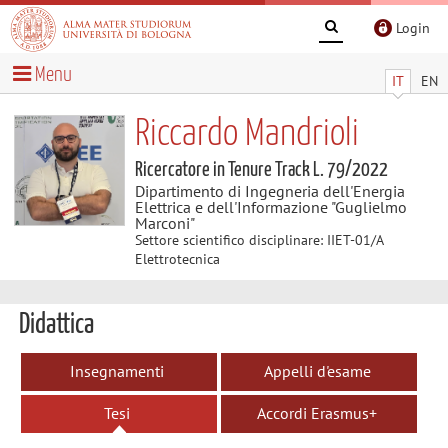
Login
Menu
IT
EN
Riccardo Mandrioli
Ricercatore in Tenure Track L. 79/2022
Dipartimento di Ingegneria dell'Energia
Elettrica e dell'Informazione "Guglielmo
Marconi"
Settore scientifico disciplinare: IIET-01/A
Elettrotecnica
Didattica
Insegnamenti
Appelli d'esame
Tesi
Accordi Erasmus+