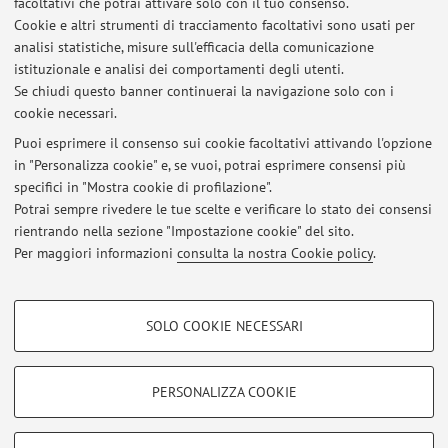
facoltativi che potrai attivare solo con il tuo consenso.
Cookie e altri strumenti di tracciamento facoltativi sono usati per
Zirconi [Cose che leggo #6]
analisi statistiche, misure sull'efficacia della comunicazione
istituzionale e analisi dei comportamenti degli utenti.
Metalli critici [Cose che leggo #7]
Se chiudi questo banner continuerai la navigazione solo con i
cookie necessari.
Quanto è improbabile sfruttare una miniera urbana
Puoi esprimere il consenso sui cookie facoltativi attivando l'opzione
in "Personalizza cookie" e, se vuoi, potrai esprimere consensi più
Cent'anni dopo, Alfred Wegener
specifici in "Mostra cookie di profilazione".
Potrai sempre rivedere le tue scelte e verificare lo stato dei consensi
Metamorphose II
rientrando nella sezione "Impostazione cookie" del sito.
Per maggiori informazioni
consulta la nostra Cookie policy
.
Granada or Munster?
COOKIE DI PROFILAZIONE - FACOLTATIVI
SOLO COOKIE NECESSARI
Si tratta di cookie utilizzati per analizzare le caratteristiche della navigazione
Area riservata
degli utenti, creare profili in base al loro comportamento sul sito, per analisi
Accedi tramite
login
per gestire tutti i contenuti del sito.
di marketing.
PERSONALIZZA COOKIE
Mostra cookie di profilazione
© 2026 - ALMA MATER STUDIORUM - Università di Bologna - Via
Google/Youtube Video