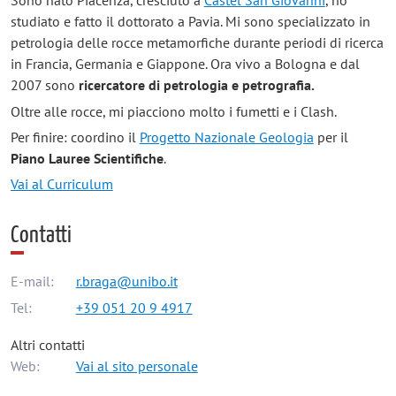
Sono nato Piacenza, cresciuto a
Castel San Giovanni
, ho
studiato e fatto il dottorato a Pavia. Mi sono specializzato in
petrologia delle rocce metamorfiche durante periodi di ricerca
in Francia, Germania e Giappone. Ora vivo a Bologna e dal
2007 sono
ricercatore di petrologia e petrografia.
Oltre alle rocce, mi piacciono molto i fumetti e i Clash.
Per finire: coordino il
Progetto Nazionale Geologia
per il
Piano Lauree Scientifiche
.
Vai al Curriculum
Contatti
E-mail:
r.braga@unibo.it
Tel:
+39 051 20 9 4917
Altri contatti
Web:
Vai al sito personale