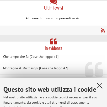
Ultimi avvisi
Al momento non sono presenti avvisi.
In evidenza
Che tempo che fu [Cose che leggo #1]
Montagne & Microscopi [Cose che leggo #2]
Gelogia & Medicina [Cose che leggo #3]
Questo sito web utilizza i cookie
Diamanti [Cose che leggo #4]
Nel nostro sito utilizziamo sia cookie tecnici necessari per il suo
funzionamento, sia cookie e altri strumenti di tracciamento
CV [Cose che leggo #5]