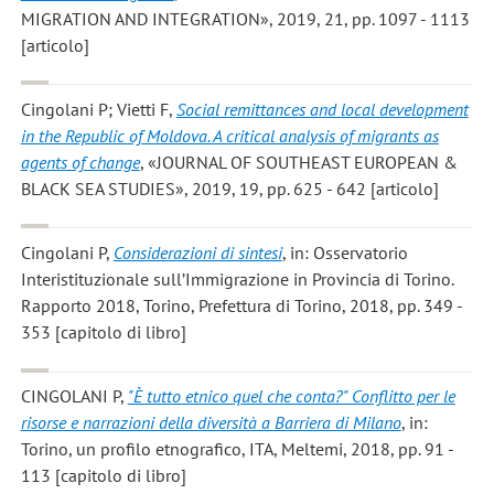
MIGRATION AND INTEGRATION», 2019, 21, pp. 1097 - 1113
[articolo]
Cingolani P; Vietti F
,
Social remittances and local development
in the Republic of Moldova. A critical analysis of migrants as
agents of change
, «JOURNAL OF SOUTHEAST EUROPEAN &
BLACK SEA STUDIES», 2019, 19, pp. 625 - 642 [articolo]
Cingolani P
,
Considerazioni di sintesi
, in: Osservatorio
Interistituzionale sull’Immigrazione in Provincia di Torino.
Rapporto 2018, Torino, Prefettura di Torino, 2018, pp. 349 -
353 [capitolo di libro]
CINGOLANI P
,
"È tutto etnico quel che conta?" Conflitto per le
risorse e narrazioni della diversità a Barriera di Milano
, in:
Torino, un profilo etnografico, ITA, Meltemi, 2018, pp. 91 -
113 [capitolo di libro]