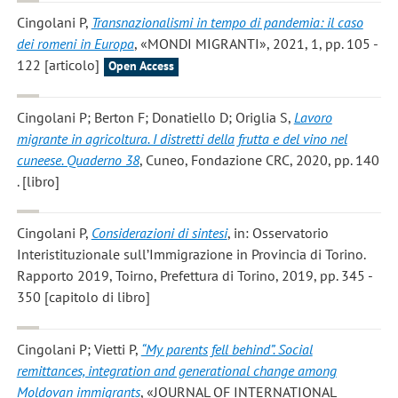
Cingolani P
,
Transnazionalismi in tempo di pandemia: il caso
dei romeni in Europa
, «MONDI MIGRANTI», 2021, 1, pp. 105 -
122 [articolo]
Open Access
Cingolani P; Berton F; Donatiello D; Origlia S
,
Lavoro
migrante in agricoltura. I distretti della frutta e del vino nel
cuneese. Quaderno 38
, Cuneo, Fondazione CRC, 2020, pp. 140
. [libro]
Cingolani P
,
Considerazioni di sintesi
, in: Osservatorio
Interistituzionale sull’Immigrazione in Provincia di Torino.
Rapporto 2019, Toirno, Prefettura di Torino, 2019, pp. 345 -
350 [capitolo di libro]
Cingolani P; Vietti P
,
“My parents fell behind”. Social
remittances, integration and generational change among
Moldovan immigrants
, «JOURNAL OF INTERNATIONAL