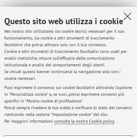
Questo sito web utilizza i cookie
1
2
3
4
5
Nel nostro sito utilizziamo sia cookie tecnici necessari per il suo
Pubblicazioni antecedenti il 2004
funzionamento, sia cookie e altri strumenti di tracciamento
facoltativi che potrai attivare solo con il tuo consenso.
Cookie e altri strumenti di tracciamento facoltativi sono usati per
analisi statistiche, misure sull'efficacia della comunicazione
istituzionale e analisi dei comportamenti degli utenti.
Ultimi avvisi
Se chiudi questo banner continuerai la navigazione solo con i
cookie necessari.
Appelli d'esame e programma di Antropologia delle Migrazioni (10
CFU)
Puoi esprimere il consenso sui cookie facoltativi attivando l'opzione
Pubblicato il: 18 dicembre 2025
in "Personalizza cookie" e, se vuoi, potrai esprimere consensi più
specifici in "Mostra cookie di profilazione".
Assegnazione Tesi di Laurea
Potrai sempre rivedere le tue scelte e verificare lo stato dei consensi
Pubblicato il: 15 settembre 2025
rientrando nella sezione "Impostazione cookie" del sito.
Per maggiori informazioni
consulta la nostra Cookie policy
.
Tutti gli avvisi