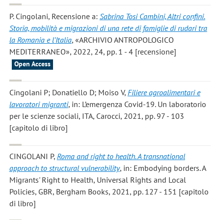
P. Cingolani
, Recensione a:
Sabrina Tosi Cambini, Altri confini.
Storia, mobilità e migrazioni di una rete di famiglie di rudari tra
la Romania e l’Italia
, «ARCHIVIO ANTROPOLOGICO
MEDITERRANEO», 2022, 24, pp. 1 - 4 [recensione]
Open Access
Cingolani P; Donatiello D; Moiso V
,
Filiere agroalimentari e
lavoratori migranti
, in: L’emergenza Covid-19. Un laboratorio
per le scienze sociali, ITA, Carocci, 2021, pp. 97 - 103
[capitolo di libro]
CINGOLANI P
,
Roma and right to health. A transnational
approach to structural vulnerability
, in: Embodying borders. A
Migrants' Right to Health, Universal Rights and Local
Policies, GBR, Bergham Books, 2021, pp. 127 - 151 [capitolo
di libro]