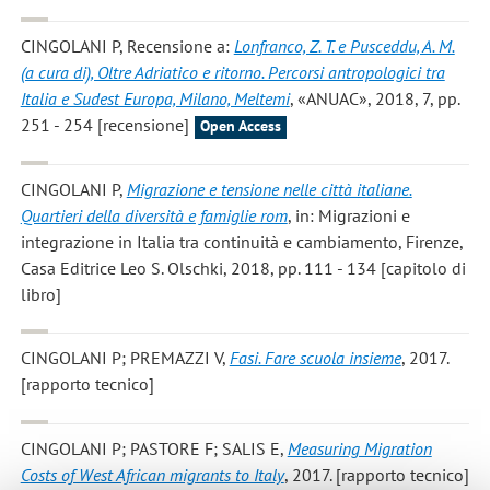
CINGOLANI P
, Recensione a:
Lonfranco, Z. T. e Pusceddu, A. M.
(a cura di), Oltre Adriatico e ritorno. Percorsi antropologici tra
Italia e Sudest Europa, Milano, Meltemi
, «ANUAC», 2018, 7, pp.
251 - 254 [recensione]
Open Access
CINGOLANI P
,
Migrazione e tensione nelle città italiane.
Quartieri della diversità e famiglie rom
, in: Migrazioni e
integrazione in Italia tra continuità e cambiamento, Firenze,
Casa Editrice Leo S. Olschki, 2018, pp. 111 - 134 [capitolo di
libro]
CINGOLANI P; PREMAZZI V
,
Fasi. Fare scuola insieme
, 2017.
[rapporto tecnico]
CINGOLANI P; PASTORE F; SALIS E
,
Measuring Migration
Costs of West African migrants to Italy
, 2017. [rapporto tecnico]