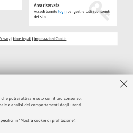
Area riservata
Accedi tramite
login
per gestire tutti i contenuti
del sito.
Privacy
|
Note legali
|
Impostazioni Cookie
i che potrai attivare solo con il tuo consenso.
onale e analisi dei comportamenti degli utenti.
ecifici in "Mostra cookie di profilazione".