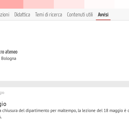
azioni
Didattica
Temi di ricerca
Contenuti utili
Avvisi
tro ateneo
i Bologna
gio
gio
a chiusura del dipartimento per maltempo, la lezione del 18 maggio è o
s.