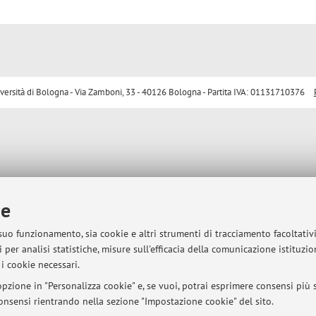
sità di Bologna - Via Zamboni, 33 - 40126 Bologna - Partita IVA: 01131710376
ie
 suo funzionamento, sia cookie e altri strumenti di tracciamento facoltativ
 per analisi statistiche, misure sull'efficacia della comunicazione istituzi
i cookie necessari.
pzione in "Personalizza cookie" e, se vuoi, potrai esprimere consensi più sp
 consensi rientrando nella sezione "Impostazione cookie" del sito.