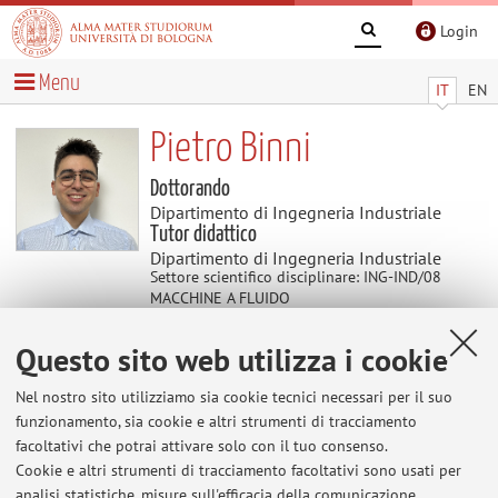
Login
Menu
IT
EN
Pietro Binni
Dottorando
Dipartimento di Ingegneria Industriale
Tutor didattico
Dipartimento di Ingegneria Industriale
Settore scientifico disciplinare: ING-IND/08
MACCHINE A FLUIDO
Questo sito web utilizza i cookie
Didattica
Nel nostro sito utilizziamo sia cookie tecnici necessari per il suo
funzionamento, sia cookie e altri strumenti di tracciamento
Attività
facoltativi che potrai attivare solo con il tuo consenso.
Cookie e altri strumenti di tracciamento facoltativi sono usati per
Anno Accademico
analisi statistiche, misure sull'efficacia della comunicazione