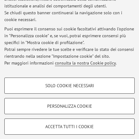
istituzionale e analisi dei comportamenti degli utenti.
Se chiudi questo banner continuerai la navigazione solo con i
Non sono presenti attività didattiche per l'A.A.
2026-2027
.
cookie necessari.
Puoi esprimere il consenso sui cookie facoltativi attivando l'opzione
in "Personalizza cookie" e, se vuoi, potrai esprimere consensi più
Ultimi avvisi
specifici in "Mostra cookie di profilazione".
Potrai sempre rivedere le tue scelte e verificare lo stato dei consensi
Al momento non sono presenti avvisi.
rientrando nella sezione "Impostazione cookie" del sito.
Per maggiori informazioni
consulta la nostra Cookie policy
.
COOKIE DI PROFILAZIONE - FACOLTATIVI
SOLO COOKIE NECESSARI
Si tratta di cookie utilizzati per analizzare le caratteristiche della navigazione
Area riservata
degli utenti, creare profili in base al loro comportamento sul sito, per analisi
Accedi tramite
login
per gestire tutti i contenuti del sito.
di marketing.
PERSONALIZZA COOKIE
Mostra cookie di profilazione
© 2026 - ALMA MATER STUDIORUM - Università di Bologna - Via
Google/Youtube Video
COOKIE TECNICI - NECESSARI
ACCETTA TUTTI I COOKIE
Zamboni, 33 - 40126 Bologna - Partita IVA: 01131710376
Facebook
Privacy
|
Note legali
|
Impostazioni Cookie
Si tratta di cookie tecnici utilizzati, a titolo esemplificativo, per il corretto