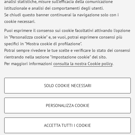
analisi statistiche, misure sull'efficacia della comunicazione
Dipartimento di Ingegneria Industriale
istituzionale e analisi dei comportamenti degli utenti.
Viale del Risorgimento 2, Bologna -
Vai alla mappa
Se chiudi questo banner continuerai la navigazione solo con i
cookie necessari.
Puoi esprimere il consenso sui cookie facoltativi attivando l'opzione
in "Personalizza cookie" e, se vuoi, potrai esprimere consensi più
Ultimi avvisi
specifici in "Mostra cookie di profilazione".
Potrai sempre rivedere le tue scelte e verificare lo stato dei consensi
Al momento non sono presenti avvisi.
rientrando nella sezione "Impostazione cookie" del sito.
Per maggiori informazioni
consulta la nostra Cookie policy
.
COOKIE DI PROFILAZIONE - FACOLTATIVI
SOLO COOKIE NECESSARI
Si tratta di cookie utilizzati per analizzare le caratteristiche della navigazione
Area riservata
degli utenti, creare profili in base al loro comportamento sul sito, per analisi
Accedi tramite
login
per gestire tutti i contenuti del sito.
di marketing.
PERSONALIZZA COOKIE
Mostra cookie di profilazione
© 2026 - ALMA MATER STUDIORUM - Università di Bologna - Via
Google/Youtube Video
COOKIE TECNICI - NECESSARI
ACCETTA TUTTI I COOKIE
Zamboni, 33 - 40126 Bologna - Partita IVA: 01131710376
Facebook
Privacy
|
Note legali
|
Impostazioni Cookie
Si tratta di cookie tecnici utilizzati, a titolo esemplificativo, per il corretto