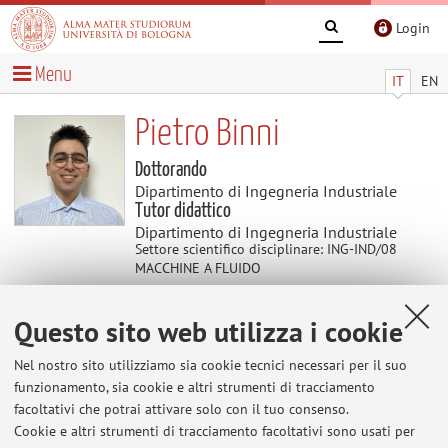
Login
Menu
IT
EN
Pietro Binni
Dottorando
Dipartimento di Ingegneria Industriale
Tutor didattico
Dipartimento di Ingegneria Industriale
Settore scientifico disciplinare: ING-IND/08
MACCHINE A FLUIDO
Questo sito web utilizza i cookie
Contatti
Nel nostro sito utilizziamo sia cookie tecnici necessari per il suo
E-mail:
pietro.binni2@unibo.it
funzionamento, sia cookie e altri strumenti di tracciamento
facoltativi che potrai attivare solo con il tuo consenso.
Cookie e altri strumenti di tracciamento facoltativi sono usati per