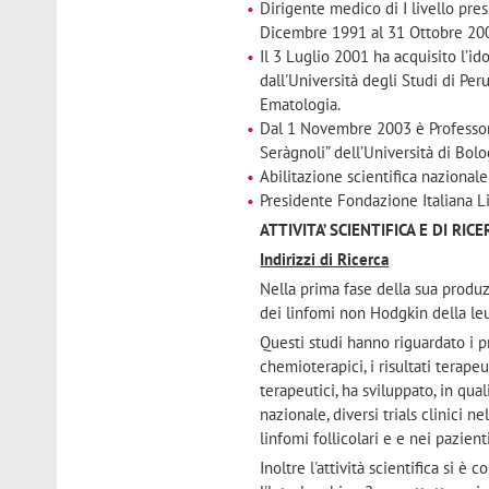
Dirigente medico di I livello pres
Dicembre 1991 al 31 Ottobre 20
Il 3 Luglio 2001 ha acquisito l’i
dall'Università degli Studi di Pe
Ematologia.
Dal 1 Novembre 2003 è Professore
Seràgnoli” dell’Università di Bolo
Abilitazione scientifica nazional
Presidente Fondazione Italiana 
ATTIVITA’ SCIENTIFICA E DI RIC
Indirizzi di Ricerca
Nella prima fase della sua produz
dei linfomi non Hodgkin della leu
Questi studi hanno riguardato i pr
chemioterapici, i risultati terape
terapeutici, ha sviluppato, in qua
nazionale, diversi trials clinici 
linfomi follicolari e e nei pazien
Inoltre l'attività scientifica si è