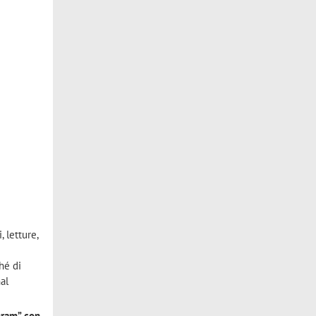
, letture,
hé di
al
gram” con