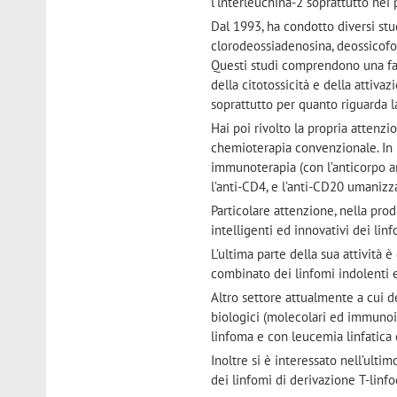
l'lnterleuchina-2 soprattutto nei
Dal 1993, ha condotto diversi stud
clorodeossiadenosina, deossicofor
Questi studi comprendono una fa
della citotossicità e della attiva
soprattutto per quanto riguarda 
Hai poi rivolto la propria attenz
chemioterapia convenzionale. In p
immunoterapia (con l’anticorpo ant
l’anti-CD4, e l’anti-CD20 umanizz
Particolare attenzione, nella prod
intelligenti ed innovativi dei lin
L’ultima parte della sua attività
combinato dei linfomi indolenti e
Altro settore attualmente a cui d
biologici (molecolari ed immunois
linfoma e con leucemia linfatica 
Inoltre si è interessato nell’ulti
dei linfomi di derivazione T-linfo