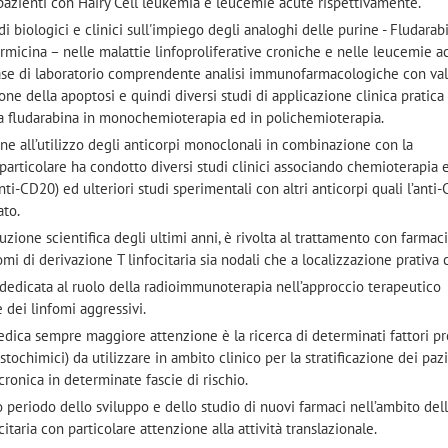
 pazienti con Hairy Cell leukemia e leucemie acute rispettivamente.
i biologici e clinici sull'impiego degli analoghi delle purine - Fludarabi
micina – nelle malattie linfoproliferative croniche e nelle leucemie a
se di laboratorio comprendente analisi immunofarmacologiche con va
zione della apoptosi e quindi diversi studi di applicazione clinica pratica
la fludarabina in monochemioterapia ed in polichemioterapia.
ione all’utilizzo degli anticorpi monoclonali in combinazione con la
articolare ha condotto diversi studi clinici associando chemioterapia 
i-CD20) ed ulteriori studi sperimentali con altri anticorpi quali l’anti
ato.
uzione scientifica degli ultimi anni, è rivolta al trattamento con farmac
fomi di derivazione T linfocitaria sia nodali che a localizzazione prativa
 è dedicata al ruolo della radioimmunoterapia nell’approccio terapeutico
 dei linfomi aggressivi.
edica sempre maggiore attenzione è la ricerca di determinati fattori pr
tochimici) da utilizzare in ambito clinico per la stratificazione dei paz
cronica in determinate fascie di rischio.
mo periodo dello sviluppo e dello studio di nuovi farmaci nell’ambito del
citaria con particolare attenzione alla attività translazionale.