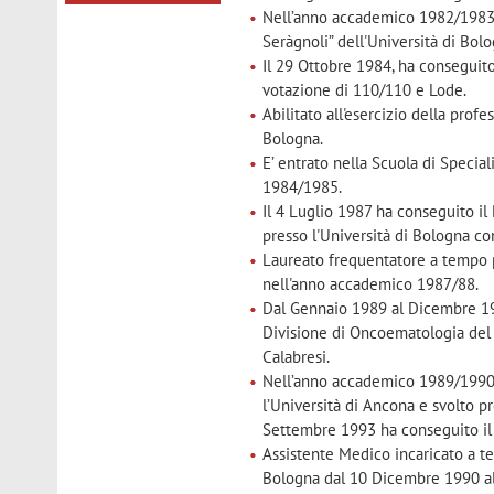
Nell’anno accademico 1982/1983 è 
Seràgnoli” dell'Università di Bolog
Il 29 Ottobre 1984, ha conseguito
votazione di 110/110 e Lode.
Abilitato all'esercizio della prof
Bologna.
E’ entrato nella Scuola di Specia
1984/1985.
Il 4 Luglio 1987 ha conseguito il
presso l'Università di Bologna co
Laureato frequentatore a tempo pi
nell'anno accademico 1987/88.
Dal Gennaio 1989 al Dicembre 198
Divisione di Oncoematologia del “
Calabresi.
Nell’anno accademico 1989/1990 è
l’Università di Ancona e svolto pre
Settembre 1993 ha conseguito il 
Assistente Medico incaricato a tem
Bologna dal 10 Dicembre 1990 al