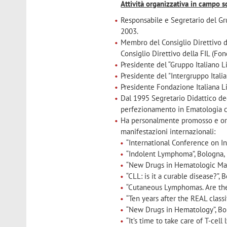
Attività organizzativa in campo sc
Responsabile e Segretario del Gr
2003.
Membro del Consiglio Direttivo d
Consiglio Direttivo della FIL (Fo
Presidente del “Gruppo Italiano L
Presidente del "Intergruppo Itali
Presidente Fondazione Italiana 
Dal 1995 Segretario Didattico deg
perfezionamento in Ematologia cl
Ha personalmente promosso e orga
manifestazioni internazionali:
“International Conference on I
“Indolent Lymphoma”, Bologna,
“New Drugs in Hematologic Ma
“CLL: is it a curable disease?”,
“Cutaneous Lymphomas. Are they
“Ten years after the REAL class
“New Drugs in Hematology”, Bo
“It’s time to take care of T-ce