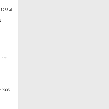
 1988 al
l
e
uenti
le 2003