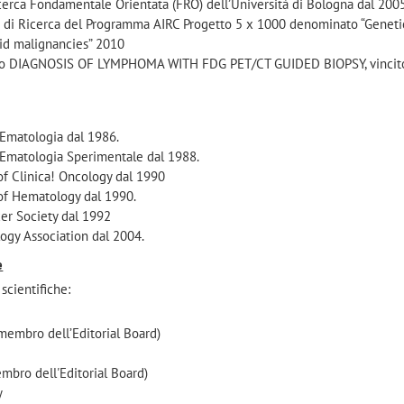
erca Fondamentale Orientata (FRO) dell’Università di Bologna dal 200
tà di Ricerca del Programma AIRC Progetto 5 x 1000 denominato “Geneti
d malignancies” 2010
getto DIAGNOSIS OF LYMPHOMA WITH FDG PET/CT GUIDED BIOPSY, vincit
 Ematologia dal 1986.
 Ematologia Sperimentale dal 1988.
f Clinica! Oncology dal 1990
of Hematology dal 1990.
r Society dal 1992
gy Association dal 2004.
e
 scientifiche:
 membro dell’Editorial Board)
bro dell'Editorial Board)
y