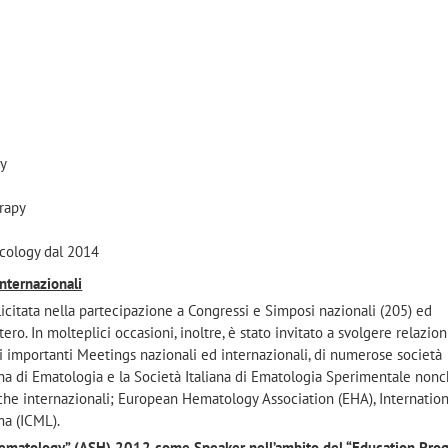
gy
rapy
ncology dal 2014
Internazionali
esplicitata nella partecipazione a Congressi e Simposi nazionali (205) ed
stero. In molteplici occasioni, inoltre, è stato invitato a svolgere relazioni
di importanti Meetings nazionali ed internazionali, di numerose società
liana di Ematologia e la Società Italiana di Ematologia Sperimentale nonc
iche internazionali; European Hematology Association (EHA), Internation
a (ICML).
 Hematology” (ASH) 2012 come Speaker nell’ambito del “Education Pro