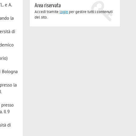
L. e A.
Area riservata
Accedi tramite
login
per gestire tutti i contenuti
del sito.
tando la
ersità di
cademico
orio)
di Bologna
presso la
l
 presso
. Il 9
ità di