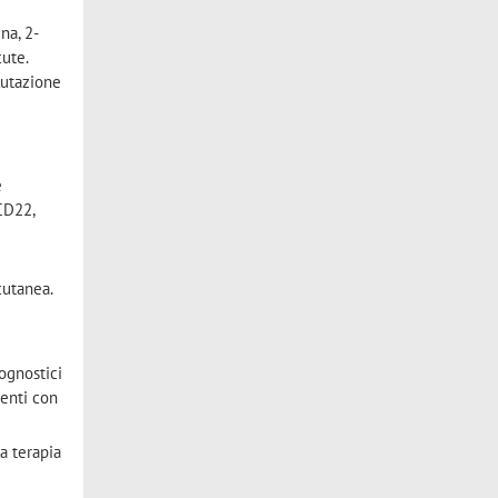
na, 2-
cute.
lutazione
e
-CD22,
i
 cutanea.
ognostici
ienti con
la terapia