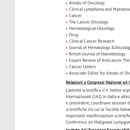
Annals of Oncology
Clinical Lymphoma and Myeloma
Cancer
The Lancet Oncology
Hematological Oncology
Drug
Clinical Cancer Research
Journal of Hematology &Oncolo
British Journal of Haematology
Expert Review of Anticancer The
Cancer Letters
Associate Editor for Annals of O
Relazioni a Congressi Nazionai ed 
L’attività scientifica si è inoltre 
internazionali (142) in Italia e all’e
e presiedere, coordinare sessioni 
scientifiche tra cui la Società Ita
importanti manifestazioni scientif
Conference on Malignant Lympgom
Invitato dal “American Society of