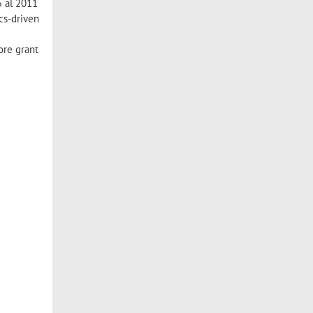
5 al 2011
cs-driven
ore grant