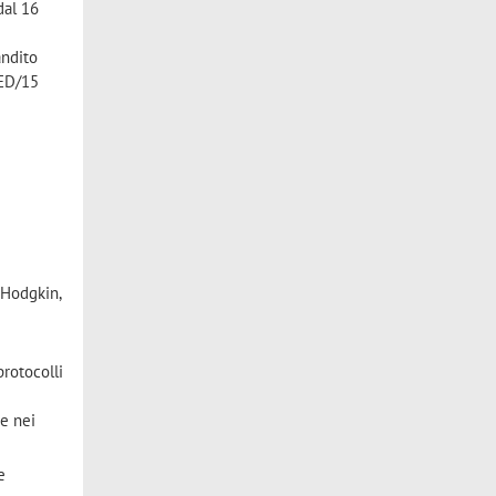
dal 16
andito
MED/15
 Hodgkin,
protocolli
se nei
e