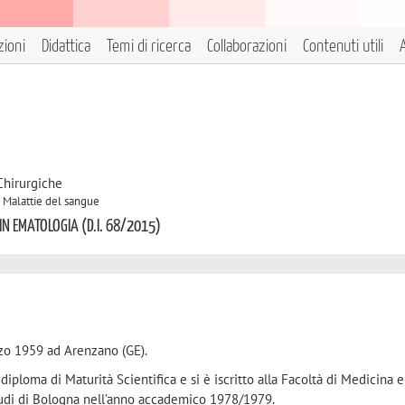
zioni
Didattica
Temi di ricerca
Collaborazioni
Contenuti utili
A
Chirurgiche
B Malattie del sangue
 IN EMATOLOGIA (D.I. 68/2015)
rzo 1959 ad Arenzano (GE).
iploma di Maturità Scientifica e si è iscritto alla Facoltà di Medicina e
Studi di Bologna nell’anno accademico 1978/1979.