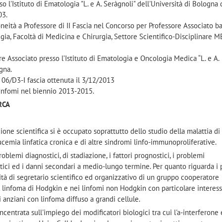
so l'Istituto di Ematologia "L. e A. Seràgnoli" dell'Università di Bologna 
03.
doneità a Professore di II Fascia nel Concorso per Professore Associato b
rugia, Facoltà di Medicina e Chirurgia, Settore Scientifico-Disciplinare 
 Associato presso l’Istituto di Ematologia e Oncologia Medica “L. e A.
gna.
e 06/D3-I fascia ottenuta il 3/12/2013
Linfomi nel biennio 2013-2015.
ERCA
ione scientifica si è occupato soprattutto dello studio della malattia di
cemia linfatica cronica e di altre sindromi linfo-immunoproliferative.
oblemi diagnostici, di stadiazione, i fattori prognostici, i problemi
utici ed i danni secondari a medio-lungo termine. Per quanto riguarda i 
lità di segretario scientifico ed organizzativo di un gruppo cooperatore
nel linfoma di Hodgkin e nei linfomi non Hodgkin con particolare interes
ti anziani con linfoma diffuso a grandi cellule.
 concentrata sull'impiego dei modificatori biologici tra cui l'a-interferone 