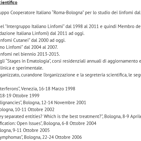
ientifico
uppo Cooperatore Italiano “Roma-Bologna” per lo studio dei linfomi dal
el "Intergruppo Italiano Linfomi” dal 1998 al 2011 e quindi Membro de
ndazione Italiana Linfomi) dal 2011 ad oggi.
infomi Cutanei” dal 2000 ad oggi.
ano Linfomi” dal 2004 al 2007.
Linfomi nel biennio 2013-2015.
li “Stages in Ematologia”, corsi residenziali annuali di aggiornamento 
inica e sperimentale.
nizzato, curandone l’organizzazione e la segreteria scientifica, le seg
nterferons”, Venezia, 16-18 Marzo 1998
 18-19 Ottobre 1999
lignancies”, Bologna, 12-14 Novembre 2001
 Bologna, 10-11 Ottobre 2002
 separated entities? Which is the best treatment?”, Bologna, 8-9 Apri
ification: Open Issues”, Bologna, 6-8 Ottobre 2004
logna, 9-11 Ottobre 2005
ll lymphomas”, Bologna, 22-24 Ottobre 2006