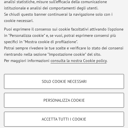
ultracold Bose-Fermi mixtures
analisi statistiche, misure sull'efficacia della comunicazione
Mass-imbalanced two-dimensional Bose-Fermi mixtures
istituzionale e analisi dei comportamenti degli utenti.
with boson-fermion pairing
Se chiudi questo banner continuerai la navigazione solo con i
cookie necessari.
Puoi esprimere il consenso sui cookie facoltativi attivando l'opzione
in "Personalizza cookie" e, se vuoi, potrai esprimere consensi più
Ultimi avvisi
specifici in "Mostra cookie di profilazione".
Potrai sempre rivedere le tue scelte e verificare lo stato dei consensi
Al momento non sono presenti avvisi.
rientrando nella sezione "Impostazione cookie" del sito.
Per maggiori informazioni
consulta la nostra Cookie policy
.
COOKIE DI PROFILAZIONE - FACOLTATIVI
SOLO COOKIE NECESSARI
Si tratta di cookie utilizzati per analizzare le caratteristiche della navigazione
Area riservata
degli utenti, creare profili in base al loro comportamento sul sito, per analisi
Accedi tramite
login
per gestire tutti i contenuti del sito.
di marketing.
PERSONALIZZA COOKIE
Mostra cookie di profilazione
© 2026 - ALMA MATER STUDIORUM - Università di Bologna - Via
Google/Youtube Video
COOKIE TECNICI - NECESSARI
ACCETTA TUTTI I COOKIE
Zamboni, 33 - 40126 Bologna - Partita IVA: 01131710376
Facebook
Privacy
|
Note legali
|
Impostazioni Cookie