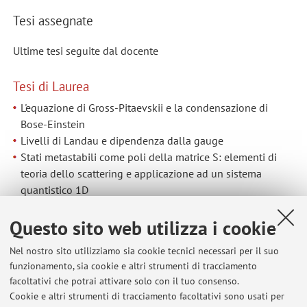
Tesi assegnate
Ultime tesi seguite dal docente
Tesi di Laurea
L'equazione di Gross-Pitaevskii e la condensazione di
Bose-Einstein
Livelli di Landau e dipendenza dalla gauge
Stati metastabili come poli della matrice S: elementi di
teoria dello scattering e applicazione ad un sistema
quantistico 1D
Questo sito web utilizza i cookie
Tesi di Laurea Magistrale
Nel nostro sito utilizziamo sia cookie tecnici necessari per il suo
Low Density Ferrromagnetism in a square-to-triangular
funzionamento, sia cookie e altri strumenti di tracciamento
lattice
facoltativi che potrai attivare solo con il tuo consenso.
Lowest Order Constrained Variational approximation for
Cookie e altri strumenti di tracciamento facoltativi sono usati per