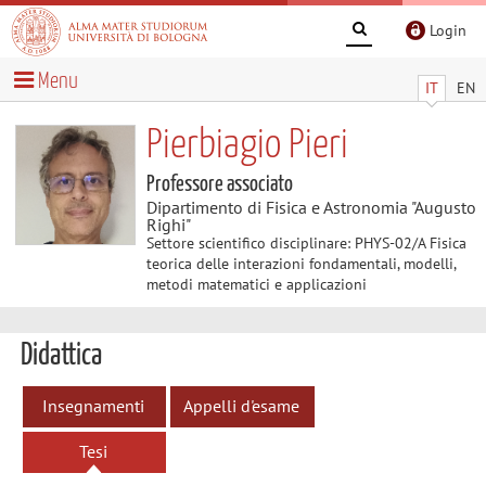
Login
Menu
IT
EN
Pierbiagio Pieri
Professore associato
Dipartimento di Fisica e Astronomia "Augusto
Righi"
Settore scientifico disciplinare: PHYS-02/A Fisica
teorica delle interazioni fondamentali, modelli,
metodi matematici e applicazioni
Didattica
Insegnamenti
Appelli d'esame
Tesi