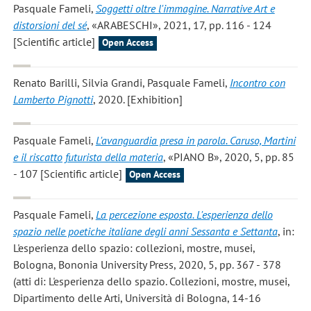
Pasquale Fameli
,
Soggetti oltre l'immagine. Narrative Art e
distorsioni del sé
, «ARABESCHI», 2021, 17, pp. 116 - 124
[Scientific article]
Open Access
Renato Barilli, Silvia Grandi, Pasquale Fameli
,
Incontro con
Lamberto Pignotti
, 2020. [Exhibition]
Pasquale Fameli
,
L'avanguardia presa in parola. Caruso, Martini
e il riscatto futurista della materia
, «PIANO B», 2020, 5, pp. 85
- 107 [Scientific article]
Open Access
Pasquale Fameli
,
La percezione esposta. L'esperienza dello
spazio nelle poetiche italiane degli anni Sessanta e Settanta
, in:
L'esperienza dello spazio: collezioni, mostre, musei,
Bologna, Bononia University Press, 2020, 5, pp. 367 - 378
(atti di: L'esperienza dello spazio. Collezioni, mostre, musei,
Dipartimento delle Arti, Università di Bologna, 14-16