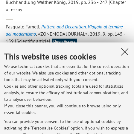
Buchhandlung Walther König, 2019, pp. 236 - 247 [Chapter
or essay]
Pasquale Fameli
,
Pattern and Decoration. Viaggio al termine
del modernismo
, «ZONEMODA JOURNAL», 2019, 9, pp. 145 -
159 [Scientific article]
Open Access
This website uses cookies
Pasquale Fameli
,
Schermi, quadri, finestre. Sulla poetica di
Marcantonio Lunardi
, «CINERGIE», 2019, 15, pp. 85 - 91
We use technical cookies that are essential for the correct operation
[Scientific article]
of our website. We also use cookies and other optional tracking
Open Access
tools that may be activated only with your consent.
Cookies and other optional tracking tools are used for statistical
analysis, to ensure the efficacy of institutional communications, and
1
2
3
4
5
to analyse user behaviour.
If you close this banner, you will continue to browse using only
essential cookies.
You can provide your consent to the use of optional cookies by
activating the “Personalise Cookies” option. If you wish to express a
Latest news