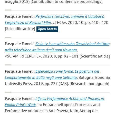
maggio 2018) [Contribution to conference proceedings]
Pasquale Fameli
,
Performare l'archivio, animare il 'database'.
L'esperienza di Basmati Film
, «TECA», 2020, 10, pp. 410 - 420
[Scientific article]
Open Access
Pasquale Fameli
,
Se la tv è un white cube. Trasmissioni dell'arte
nella televisione italiana degli anni Novanta
,
«SCIAMI.RICERCHE», 2020, 8, pp. 92 - 101 [Scientific article]
Pasquale Fameli
,
Esperienza come forma. Le poetiche del
Comportamento in Italia negli anni Settanta
, Bologna, Bononia
University Press, 2019, pp. 227 (DAR). [Research monograph]
Pasquale Fameli
,
Life as Performance. Action and Process in
Emilio Prini’s Work
, in: Entrare nell'opera. Processes and
Performative Attitudes in Arte Povera, Köln, Verlag der