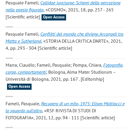
Pasquale Fameli
,
Callidae iuncturae. Schemi della percezione
nella poesia figurata
, «COSMO», 2021, 18, pp. 257 - 265
[Scientific article]
Open Access
Pasquale Fameli
,
Conflitti del mondo che diviene. Arcangeli tra
Matta e Sutherland
, «STORIA DELLA CRITICA D'ARTE», 2021,
4, pp. 293 - 304 [Scientific article]
Marra, Claudio; Fameli, Pasquale; Pompa, Chiara
,
Fotografia,
corpo, comportamenti
, Bologna, Alma Mater Studiorum –
Università di Bologna, 2021, pp. 167 . [Editorship]
Open Access
Fameli, Pasquale
,
Recupero di un mito, 1975: Eliseo Mattiacci e
lo sguardo sull'altro
, «RSF RIVISTA DI STUDI DI
FOTOGRAFIA», 2021, 12, pp. 94 - 111 [Scientific article]