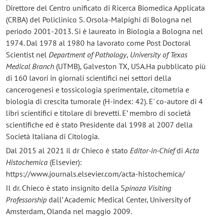
Direttore del Centro unificato di Ricerca Biomedica Applicata
(CRBA) del Policlinico S. Orsola-Malpighi di Bologna nel
periodo 2001-2013. Si è laureato in Biologia a Bologna nel
1974. Dal 1978 al 1980 ha lavorato come Post Doctoral
Scientist nel
Department of Pathology
,
University of Texas
Medical Branch
(UTMB), Galveston TX, USA.Ha pubblicato più
di 160 lavori in giornali scientifici nei settori della
cancerogenesi e tossicologia sperimentale, citometria e
biologia di crescita tumorale (H-index: 42). E' co-autore di 4
libri scientifici e titolare di brevetti. E’ membro di società
scientifiche ed è stato Presidente dal 1998 al 2007 della
Società Italiana di Citologia.
Dal 2015 al 2021 il dr Chieco è stato
Editor-in-Chief
di
Acta
Histochemica
(Elsevier):
https://www.journals.elsevier.com/acta-histochemica/
Il dr. Chieco è stato insignito della S
pinoza Visiting
Professorship
dall’ Academic Medical Center, University of
Amsterdam, Olanda nel maggio 2009.