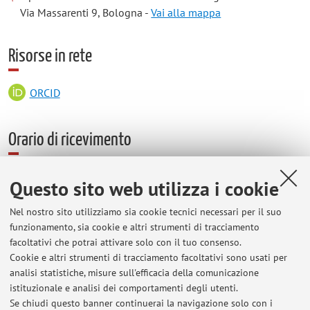
Via Massarenti 9, Bologna -
Vai alla mappa
Risorse in rete
ORCID
Orario di ricevimento
Ogni giorno lavorativo, previa telefonata allo 051-6364532
Questo sito web utilizza i cookie
Via email: pasquale.chieco@unibo.it
Nel nostro sito utilizziamo sia cookie tecnici necessari per il suo
Via Skype all'indirizzo: pchieco
funzionamento, sia cookie e altri strumenti di tracciamento
facoltativi che potrai attivare solo con il tuo consenso.
Cookie e altri strumenti di tracciamento facoltativi sono usati per
analisi statistiche, misure sull'efficacia della comunicazione
Ultimi avvisi
istituzionale e analisi dei comportamenti degli utenti.
Se chiudi questo banner continuerai la navigazione solo con i