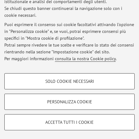
istituzionale e analisi dei comportamenti degli utenti.
Se chiudi questo banner continuerai la navigazione solo con i
Ultimi avvisi
cookie necessari.
Puoi esprimere il consenso sui cookie facoltativi attivando l'opzione
Al momento non sono presenti avvisi.
in "Personalizza cookie" e, se vuoi, potrai esprimere consensi più
specifici in "Mostra cookie di profilazione".
Potrai sempre rivedere le tue scelte e verificare lo stato dei consensi
rientrando nella sezione "Impostazione cookie" del sito.
Per maggiori informazioni
consulta la nostra Cookie policy
.
Area riservata
Accedi tramite
login
per gestire tutti i contenuti del sito.
COOKIE DI PROFILAZIONE - FACOLTATIVI
SOLO COOKIE NECESSARI
Si tratta di cookie utilizzati per analizzare le caratteristiche della navigazione
degli utenti, creare profili in base al loro comportamento sul sito, per analisi
© 2026 - ALMA MATER STUDIORUM - Università di Bologna - Via
di marketing.
Zamboni, 33 - 40126 Bologna - Partita IVA: 01131710376
PERSONALIZZA COOKIE
Privacy
|
Note legali
|
Impostazioni Cookie
Mostra cookie di profilazione
Google/Youtube Video
COOKIE TECNICI - NECESSARI
ACCETTA TUTTI I COOKIE
Facebook
Si tratta di cookie tecnici utilizzati, a titolo esemplificativo, per il corretto
Vimeo
funzionamento del sito, salvare le preferenze di navigazione, per il