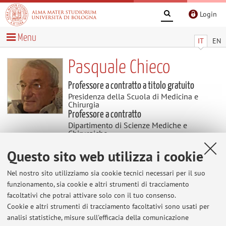
Login
Menu
IT
EN
Pasquale Chieco
Professore a contratto a titolo gratuito
Presidenza della Scuola di Medicina e
Chirurgia
Professore a contratto
Dipartimento di Scienze Mediche e
Chirurgiche
Questo sito web utilizza i cookie
Temi di ricerca
Nel nostro sito utilizziamo sia cookie tecnici necessari per il suo
Parole chiave:
Carcinogenesi, tossicologia, istochimica
funzionamento, sia cookie e altri strumenti di tracciamento
citometria
facoltativi che potrai attivare solo con il tuo consenso.
Cookie e altri strumenti di tracciamento facoltativi sono usati per
analisi statistiche, misure sull'efficacia della comunicazione