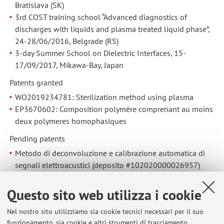
Bratislava (SK)
3rd COST training school “Advanced diagnostics of
discharges with liquids and plasma treated liquid phase”,
24-28/06/2016, Belgrade (RS)
3-day Summer School on Dielectric Interfaces, 15-
17/09/2017, Mikawa-Bay, Japan
Patents granted
WO2019234781: Sterilization method using plasma
EP3670602: Composition polymère comprenant au moins
deux polymeres homophasiques
Pending patents
Metodo di deconvoluzione e calibrazione automatica di
segnali elettroacustici (deposito #102020000026957)
Prizes and acknowledgements
Questo sito web utilizza i cookie
2nd prize winner of the Young Researcher Contest in
JICABLE HVDC 2017
Nel nostro sito utilizziamo sia cookie tecnici necessari per il suo
funzionamento, sia cookie e altri strumenti di tracciamento