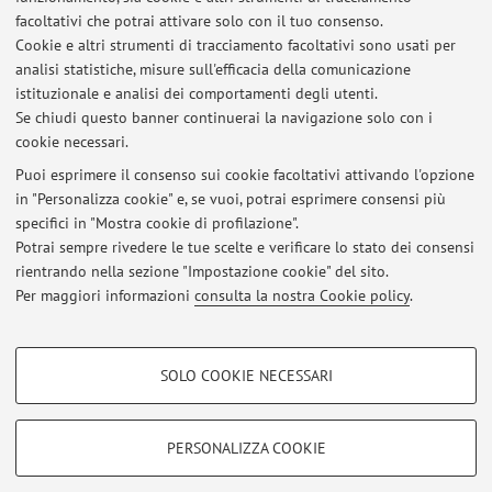
Editorial boards
facoltativi che potrai attivare solo con il tuo consenso.
Associate editor of the IEEE Journal of Emerging and
Cookie e altri strumenti di tracciamento facoltativi sono usati per
Selected Topics in Industrial Electronics (ISSN: 2687-
analisi statistiche, misure sull'efficacia della comunicazione
9735)
istituzionale e analisi dei comportamenti degli utenti.
Topic editor of Materials (ISSN 1996-1944)
Se chiudi questo banner continuerai la navigazione solo con i
cookie necessari.
Puoi esprimere il consenso sui cookie facoltativi attivando l'opzione
in "Personalizza cookie" e, se vuoi, potrai esprimere consensi più
Ultimi avvisi
specifici in "Mostra cookie di profilazione".
Potrai sempre rivedere le tue scelte e verificare lo stato dei consensi
Al momento non sono presenti avvisi.
rientrando nella sezione "Impostazione cookie" del sito.
Per maggiori informazioni
consulta la nostra Cookie policy
.
COOKIE DI PROFILAZIONE - FACOLTATIVI
SOLO COOKIE NECESSARI
Si tratta di cookie utilizzati per analizzare le caratteristiche della navigazione
Area riservata
degli utenti, creare profili in base al loro comportamento sul sito, per analisi
Accedi tramite
login
per gestire tutti i contenuti del sito.
di marketing.
PERSONALIZZA COOKIE
Mostra cookie di profilazione