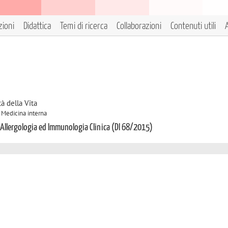
zioni
Didattica
Temi di ricerca
Collaborazioni
Contenuti utili
A
à della Vita
A Medicina interna
n Allergologia ed Immunologia Clinica (DI 68/2015)