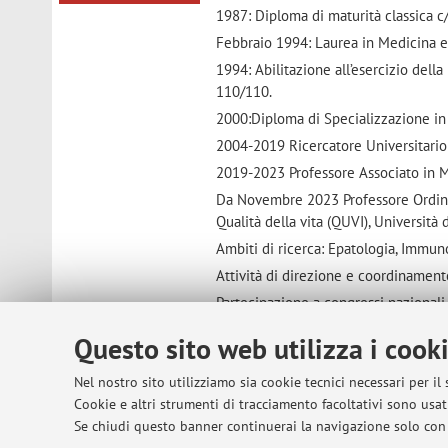
1987: Diploma di maturità classica c
Febbraio 1994: Laurea in Medicina e 
1994: Abilitazione all’esercizio dell
110/110.
2000:Diploma di Specializzazione in 
2004-2019 Ricercatore Universitario
2019-2023 Professore Associato in M
Da Novembre 2023 Professore Ordinar
Qualità della vita (QUVI), Università
Ambiti di ricerca: Epatologia, Immun
Attività di direzione e coordinament
Partecipazione a congressi nazionali 
Lavori indicizzati: 131 (di cui 41
Questo sito web utilizza i cook
Impact factor totale : 1432.229
Nel nostro sito utilizziamo sia cookie tecnici necessari per il
Impact factor medio 11.45
Cookie e altri strumenti di tracciamento facoltativi sono usati
H-index: 47
Se chiudi questo banner continuerai la navigazione solo con 
Direttore della scuola di Specializz