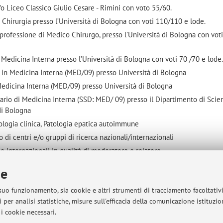
/o Liceo Classico Giulio Cesare - Rimini con voto 55/60.
Chirurgia presso l’Università di Bologna con voti 110/110 e lode.
a professione di Medico Chirurgo, presso l’Università di Bologna con vot
Medicina Interna presso l’Università di Bologna con voti 70 /70 e lode
 in Medicina Interna (MED/09) presso Università di Bologna
edicina Interna (MED/09) presso Università di Bologna
io di Medicina Interna (SSD: MED/ 09) presso il Dipartimento di Scien
 di Bologna
ologia clinica, Patologia epatica autoimmune
o di centri e/o gruppi di ricerca nazionali/internazionali
e internazionali in qualità di moderatore e relatore
 come primo nome, 16 come ultimo nome e 20 come secondo nome)
ie
 suo funzionamento, sia cookie e altri strumenti di tracciamento facoltativ
 per analisi statistiche, misure sull'efficacia della comunicazione istituzi
i cookie necessari.
azione Medicina e Cure Palliative