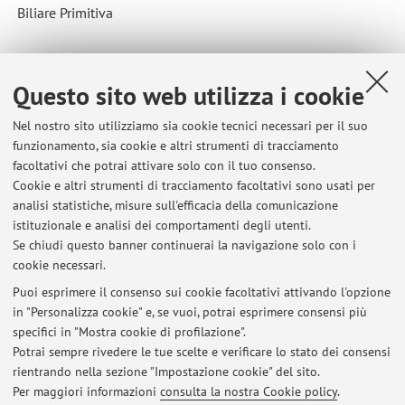
Biliare Primitiva
Collaborazione con:
Questo sito web utilizza i cookie
Harvard Medical School, Massachusetts, Boston
Nel nostro sito utilizziamo sia cookie tecnici necessari per il suo
Paese:
funzionamento, sia cookie e altri strumenti di tracciamento
Stati Uniti D'America
facoltativi che potrai attivare solo con il tuo consenso.
Cookie e altri strumenti di tracciamento facoltativi sono usati per
Descrizione:
analisi statistiche, misure sull'efficacia della comunicazione
Professor DB Bloch
istituzionale e analisi dei comportamenti degli utenti.
Se chiudi questo banner continuerai la navigazione solo con i
cookie necessari.
Puoi esprimere il consenso sui cookie facoltativi attivando l'opzione
in "Personalizza cookie" e, se vuoi, potrai esprimere consensi più
Ultimi avvisi
specifici in "Mostra cookie di profilazione".
Potrai sempre rivedere le tue scelte e verificare lo stato dei consensi
Al momento non sono presenti avvisi.
rientrando nella sezione "Impostazione cookie" del sito.
Per maggiori informazioni
consulta la nostra Cookie policy
.