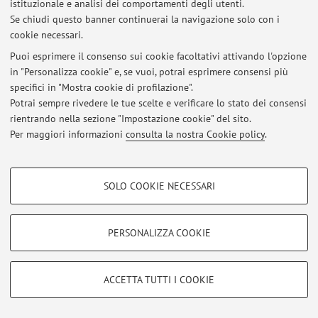
istituzionale e analisi dei comportamenti degli utenti.
Al momento non sono presenti avvisi.
Se chiudi questo banner continuerai la navigazione solo con i
cookie necessari.
Puoi esprimere il consenso sui cookie facoltativi attivando l'opzione
in "Personalizza cookie" e, se vuoi, potrai esprimere consensi più
specifici in "Mostra cookie di profilazione".
Area riservata
Potrai sempre rivedere le tue scelte e verificare lo stato dei consensi
Accedi tramite
login
per gestire tutti i contenuti del sito.
rientrando nella sezione "Impostazione cookie" del sito.
Per maggiori informazioni
consulta la nostra Cookie policy
.
© 2026 - ALMA MATER STUDIORUM - Università di Bologna - Via
Zamboni, 33 - 40126 Bologna - Partita IVA: 01131710376
COOKIE DI PROFILAZIONE - FACOLTATIVI
Privacy
|
Note legali
|
Impostazioni Cookie
SOLO COOKIE NECESSARI
Si tratta di cookie utilizzati per analizzare le caratteristiche della navigazione
degli utenti, creare profili in base al loro comportamento sul sito, per analisi
di marketing.
PERSONALIZZA COOKIE
Mostra cookie di profilazione
Google/Youtube Video
COOKIE TECNICI - NECESSARI
ACCETTA TUTTI I COOKIE
Facebook
Si tratta di cookie tecnici utilizzati, a titolo esemplificativo, per il corretto
Vimeo
funzionamento del sito, salvare le preferenze di navigazione, per il