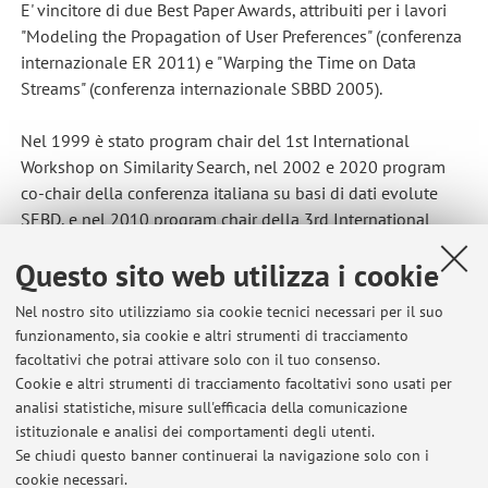
E' vincitore di due Best Paper Awards, attribuiti per i lavori
"Modeling the Propagation of User Preferences" (conferenza
internazionale ER 2011) e "Warping the Time on Data
Streams" (conferenza internazionale SBBD 2005).
Nel 1999 è stato program chair del 1st International
Workshop on Similarity Search, nel 2002 e 2020 program
co-chair della conferenza italiana su basi di dati evolute
SEBD, e nel 2010 program chair della 3rd International
Conference on Similarity Search and Applications (SISAP).
Questo sito web utilizza i cookie
Dal 1999 al 2003 è stato Associate Editor della rivista IEEE
Transactions on Knowledge and Data Engineering,
Nel nostro sito utilizziamo sia cookie tecnici necessari per il suo
responsabile delle aree di strutture dati e algoritmi e di dati
funzionamento, sia cookie e altri strumenti di tracciamento
spaziali e multimediali. Dal 2011 al 2017 è stato Associate
facoltativi che potrai attivare solo con il tuo consenso.
Editor della rivista ACM Transactions on Database Systems,
Cookie e altri strumenti di tracciamento facoltativi sono usati per
unanimemente ritenuta la più prestigiosa del settore.
analisi statistiche, misure sull'efficacia della comunicazione
istituzionale e analisi dei comportamenti degli utenti.
Dal 2008 al 2012 è stato direttore del Centro di Calcolo
Se chiudi questo banner continuerai la navigazione solo con i
(CCIB) della Facoltà di Ingegneria di Bologna.
cookie necessari.