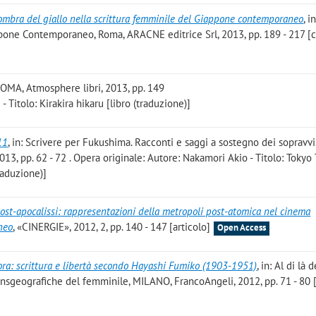
l’ombra del giallo nella scrittura femminile del Giappone contemporaneo
, i
ppone Contemporaneo, Roma, ARACNE editrice Srl, 2013, pp. 189 - 217 [c
ROMA, Atmosphere libri, 2013, pp. 149
- Titolo: Kirakira hikaru [libro (traduzione)]
11
, in: Scrivere per Fukushima. Racconti e saggi a sostegno dei sopravvi
13, pp. 62 - 72 . Opera originale: Autore: Nakamori Akio - Titolo: Tokyo
raduzione)]
post-apocalissi: rappresentazioni della metropoli post-atomica nel cinema
neo
, «CINERGIE», 2012, 2, pp. 140 - 147 [articolo]
Open Access
ra: scrittura e libertà secondo Hayashi Fumiko (1903-1951)
, in: Al di là 
ansgeografiche del femminile, MILANO, FrancoAngeli, 2012, pp. 71 - 80 