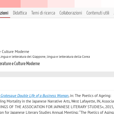
azioni
Didattica
Temi di ricerca
Collaborazioni
Contenuti utili
 e Culture Moderne
Lingua e letteratura del Giappone, lingua e letteratura della Corea
terature e Culture Moderne
e Grotesque Double Life of a Business Woman
, in: The Poetics of Ageing:
ing Mortality in the Japanese Narrative Arts, West Lafayette, IN, Associa
EDINGS OF THE ASSOCIATION FOR JAPANESE LITERARY STUDIES», 2015, 
ion for Japanese Literary Studies Annual Meeting: “The Poetics of Aging