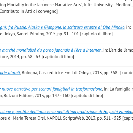
ng Mortality in the Japanese Narrative Arts”, Tufts University - Medford
Contributo in Atti di convegno]
igni: fra Russia, Alaska e Giappone, la scrittura errante di Ōba Minako
, in:
, Tokyo, Sanrei Printing, 2015, pp. 91 - 101 [capitolo di libro]
 marché mondialisé du porno japonais à l'ère d'internet.
, in: L'art de l'a
ore, 2014, pp. 58 - 63 [capitolo di libro]
orie plurali
, Bologna, Casa editrice Emil di Odoya, 2013, pp. 368 . [curat
: nuove narrative per scenari famigliari in trasformazione
, in: La famiglia 
a, Bulzoni Editore, 2013, pp. 147 - 160 [capitolo di libro]
llusione e perdita dell’innocenza nell’ultima produzione di Hayashi Fumiko
onore di Maria Teresa Orsi, NAPOLI, ScriptaWeb, 2013, pp. 511 - 525 [capit