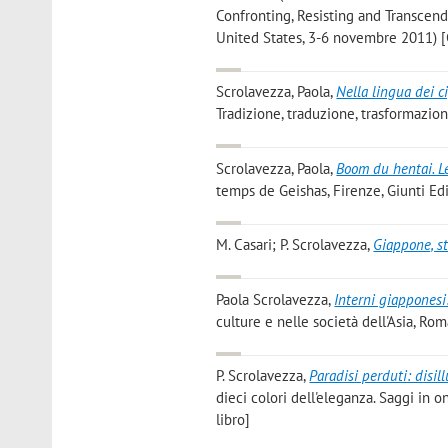
Confronting, Resisting and Transcendi
United States, 3-6 novembre 2011) [
Scrolavezza, Paola
,
Nella lingua dei c
Tradizione, traduzione, trasformazione
Scrolavezza, Paola
,
Boom du hentai. Le
temps de Geishas, Firenze, Giunti Edit
M. Casari; P. Scrolavezza
,
Giappone, st
Paola Scrolavezza
,
Interni giapponesi
culture e nelle società dell'Asia, Rom
P. Scrolavezza
,
Paradisi perduti: disi
dieci colori dell'eleganza. Saggi in 
libro]