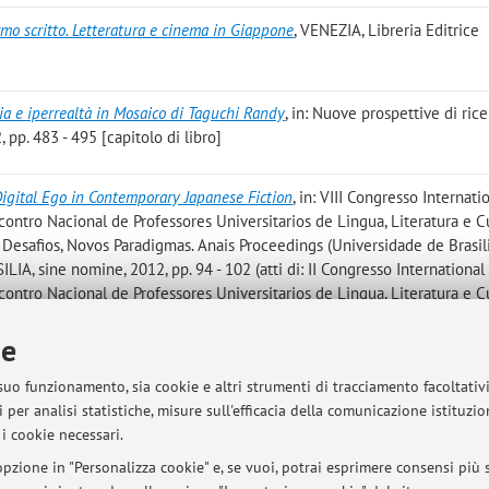
rmo scritto. Letteratura e cinema in Giappone
, VENEZIA, Libreria Editrice
ia e iperrealtà in Mosaico di Taguchi Randy
, in: Nuove prospettive di rice
 pp. 483 - 495 [capitolo di libro]
Digital Ego in Contemporary Japanese Fiction
, in: VIII Congresso Internati
contro Nacional de Professores Universitarios de Lingua, Literatura e C
, Desafios, Novos Paradigmas. Anais Proceedings (Universidade de Brasili
LIA, sine nomine, 2012, pp. 94 - 102 (atti di: II Congresso International
contro Nacional de Professores Universitarios de Lingua, Literatura e C
 Desafios, Novos Paradigmas. (Brasilia, 26-27 agosto 2010), Universidad
ie
osto 2010) [Contributo in Atti di convegno]
 suo funzionamento, sia cookie e altri strumenti di tracciamento facoltativ
, Lampi
, VENEZIA, Marsilio Editori, 2011, pp. 226
 per analisi statistiche, misure sull'efficacia della comunicazione istituzi
miko - Titolo: "Inazuma" (Lampi) [libro (traduzione)]
i cookie necessari.
pzione in "Personalizza cookie" e, se vuoi, potrai esprimere consensi più sp