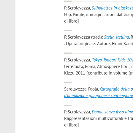
P. Scrolavezza
,
Silhouettes in black: 
Pop. Parole, immagini, suoni dal Gia
di libro]
P. Scrolavezza
(trad.):
Stella stellina
, 
. Opera originale: Autore: Ekuni Kaori 
P. Scrolavezza
,
Tokyo Tongari Kids 20
terremoto, Roma, Atmosphere libri, 20
Kizzu 2011 [contributo in volume (t
Scrolavezza, Paola
,
Cartografie della 
d’animazione giapponese contempora
P. Scrolavezza
,
Donne senza fissa dimo
Rappresentazioni multiculturali e tr
di libro]