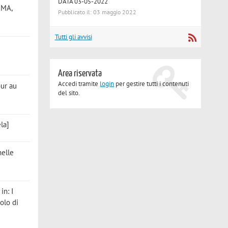
DATA 03-05-2022
, MA,
Pubblicato il: 03 maggio 2022
Tutti gli avvisi
Area riservata
Accedi tramite
login
per gestire tutti i contenuti
mour au
del sito.
ela]
nelle
, in: I
olo di