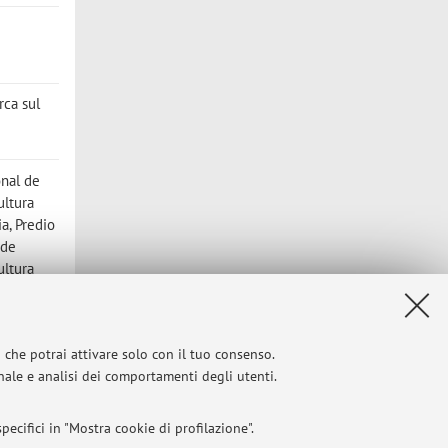
rca sul
onal de
ultura
a, Predio
 de
ultura
e de
i che potrai attivare solo con il tuo consenso.
onale e analisi dei comportamenti degli utenti.
ecifici in "Mostra cookie di profilazione".