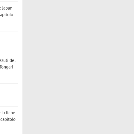
n: Japan
apitolo
ssuti del
 Tongari
del cliché.
[capitolo