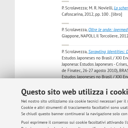
P. Scrolavezza; M. R. Novielli
,
Lo sche
Cafoscarina, 2012, pp. 100 . [libro]
P. Scrolavezza
,
Oltre le onde: ipermed
Giappone, NAPOLI, Il Torcoliere, 2012,
P. Scrolavezza
,
Sprawling Identities: 
Estudos Japoneses no Brasil / XXI En
Japonesa: Estudos Japoneses - Crises
de Finatec, 26-27 agosto 2010), BRASI
Estudos Japoneses no Brasil / XXI En
Japonesa: Estudos Japoneses - Crises,
Questo sito web utilizza i cook
Brasilia, Predio de Finatec, 26-27 ag
Nel nostro sito utilizziamo sia cookie tecnici necessari per il
P. Scrolavezza
(trad.):
Hayashi Fumiko
Cookie e altri strumenti di tracciamento facoltativi sono usati
. Opera originale: Autore: Hayashi Fu
Se chiudi questo banner continuerai la navigazione solo con 
Puoi esprimere il consenso sui cookie facoltativi attivando l'o